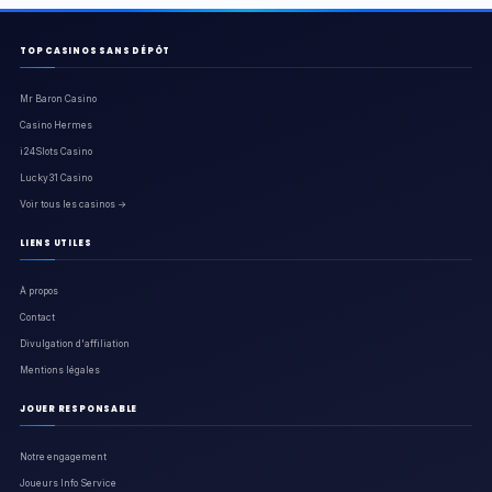
TOP CASINOS SANS DÉPÔT
Mr Baron Casino
Casino Hermes
i24Slots Casino
Lucky31 Casino
Voir tous les casinos →
LIENS UTILES
À propos
Contact
Divulgation d'affiliation
Mentions légales
JOUER RESPONSABLE
Notre engagement
Joueurs Info Service