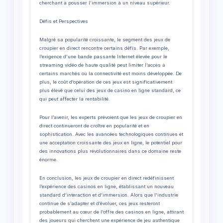
cherchant à pousser l’immersion à un niveau supérieur.
Défis et Perspectives
Malgré sa popularité croissante, le segment des jeux de
croupier en direct rencontre certains défis. Par exemple,
l’exigence d’une bande passante Internet élevée pour le
streaming vidéo de haute qualité peut limiter l’accès à
certains marchés où la connectivité est moins développée. De
plus, le coût d’opération de ces jeux est significativement
plus élevé que celui des jeux de casino en ligne standard, ce
qui peut affecter la rentabilité.
Pour l’avenir, les experts prévoient que les jeux de croupier en
direct continueront de croître en popularité et en
sophistication. Avec les avancées technologiques continues et
une acceptation croissante des jeux en ligne, le potentiel pour
des innovations plus révolutionnaires dans ce domaine reste
énorme.
En conclusion, les jeux de croupier en direct redéfinissent
l’expérience des casinos en ligne, établissant un nouveau
standard d’interaction et d’immersion. Alors que l’industrie
continue de s’adapter et d’évoluer, ces jeux resteront
probablement au cœur de l’offre des casinos en ligne, attirant
des joueurs qui cherchent une expérience de jeu authentique