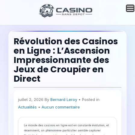
Révolution des Casinos
en Ligne : L’Ascension
Impressionnante des
Jeux de Croupier en
Direct
juillet 2, 2026
By
Bernard Leroy
• Posted in
Actualités
•
Aucun commentaire
Le monde des casinos en ligne est en constante évolution, et
récemment, un phénomène particulier semble capturer