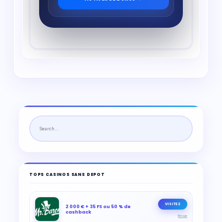
TOPS CASINOS SANS DEPOT
VISITEZ
2 000 € + 35 FS ou 50 % de
cashback
Revue