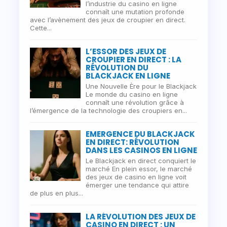
l’industrie du casino en ligne
connaît une mutation profonde
avec l’avènement des jeux de croupier en direct.
Cette...
L’ESSOR DES JEUX DE
CROUPIER EN DIRECT : LA
RÉVOLUTION DU
BLACKJACK EN LIGNE
Une Nouvelle Ère pour le Blackjack
Le monde du casino en ligne
connaît une révolution grâce à
l’émergence de la technologie des croupiers en...
EMERGENCE DU BLACKJACK
EN DIRECT: RÉVOLUTION
DANS LES CASINOS EN LIGNE
Le Blackjack en direct conquiert le
marché En plein essor, le marché
des jeux de casino en ligne voit
émerger une tendance qui attire
de plus en plus...
LA RÉVOLUTION DES JEUX DE
CASINO EN DIRECT : UN