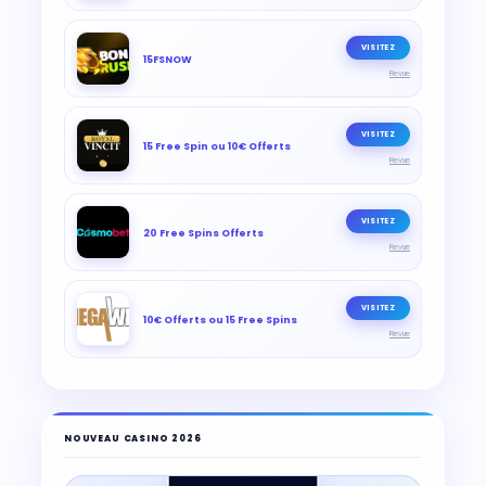
VISITEZ
15FSNOW
Revue
VISITEZ
15 Free Spin ou 10€ Offerts
Revue
VISITEZ
20 Free Spins Offerts
Revue
VISITEZ
10€ Offerts ou 15 Free Spins
Revue
NOUVEAU CASINO 2026