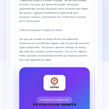
l’intérêt des joueurs à travers le globe : les jeux de croupier
en direct. Ces jeux, qui tentent de recréer l’ambiance
palpitante des casinos physiques dans le confort des foyers
des joueurs, gagnent rapidement en popularité pour
plusieurs raisons, à commencer par l’interaction humaine
qu’ils fournissent.
L’Attrait Unique du Croupier en Direct
Les jeux de croupier en direct offrent une expérience
immersive qui est difficile à égaler avec les jeux de casino en
ligne traditionnels. Les joueurs peuvent interagir en temps
réel avec des croupiers professionnels, via un flux vidéo en
direct, ajoutant une touche personnelle qui manque souvent
dans les segments en ligne.
🔥 CHOIX DE LA RÉDACTION
10€ Offerts Code: HERMES10