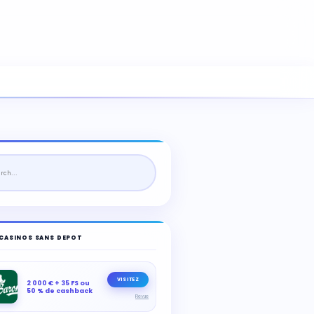
CASINOS SANS DEPOT
VISITEZ
2 000 € + 35 FS ou
50 % de cashback
Revue