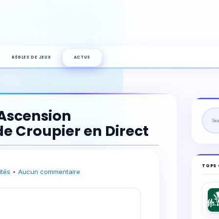
RÈGLES DE JEUX
ACTUS
’Ascension
e Croupier en Direct
TOPS 
ités
•
Aucun commentaire