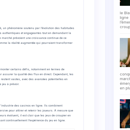
le Bl
ligne
l’éme
croup
ité, un phénomène soutenu par l’évolution des habitudes
s authentiques et engageantes tout en demandant la
e marché prévoient une croissance continue de ce
mme la réalité augmentée qui pourraient transformer
surmonter certains défis, notamment en termes de
conqu
 assurer la qualité des flux en direct. Cependant, les
march
restent vastes, avec des avancées potentielles en
émerg
e jeu à prévoir.
en plu
l’industrie des casinos en ligne. Ils combinent
rsive pour attirer et retenir les joueurs. À mesure que
eurs évoluent, il est clair que les jeux de croupier en
sant continuellement l’expérience du jeu en ligne.