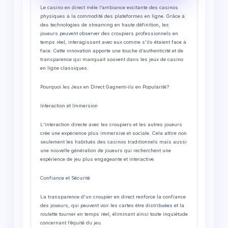
Le casino en direct mêle l’ambiance excitante des casinos
physiques à la commodité des plateformes en ligne. Grâce à
des technologies de streaming en haute définition, les
joueurs peuvent observer des croupiers professionnels en
temps réel, interagissant avec eux comme s’ils étaient face à
face. Cette innovation apporte une touche d’authenticité et de
transparence qui manquait souvent dans les jeux de casino
en ligne classiques.
Pourquoi les Jeux en Direct Gagnent-ils en Popularité?
Interaction et Immersion
L’interaction directe avec les croupiers et les autres joueurs
crée une expérience plus immersive et sociale. Cela attire non
seulement les habitués des casinos traditionnels mais aussi
une nouvelle génération de joueurs qui recherchent une
expérience de jeu plus engageante et interactive.
Confiance et Sécurité
La transparence d’un croupier en direct renforce la confiance
des joueurs, qui peuvent voir les cartes être distribuées et la
roulette tourner en temps réel, éliminant ainsi toute inquiétude
concernant l’équité du jeu.