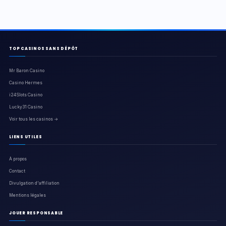
TOP CASINOS SANS DÉPÔT
Mr Baron Casino
Casino Hermes
i24Slots Casino
Lucky31 Casino
Voir tous les casinos →
LIENS UTILES
À propos
Contact
Divulgation d'affiliation
Mentions légales
JOUER RESPONSABLE