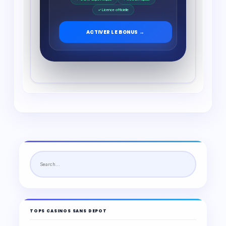
✓ Licence officielle
ACTIVER LE BONUS →
TOPS CASINOS SANS DEPOT