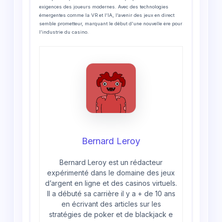
exigences des joueurs modernes. Avec des technologies
émergentes comme la VR et l’IA, l’avenir des jeux en direct
semble prometteur, marquant le début d’une nouvelle ère pour
l’industrie du casino.
Bernard Leroy
Bernard Leroy est un rédacteur
expérimenté dans le domaine des jeux
d’argent en ligne et des casinos virtuels.
Il a débuté sa carrière il y a + de 10 ans
en écrivant des articles sur les
stratégies de poker et de blackjack e