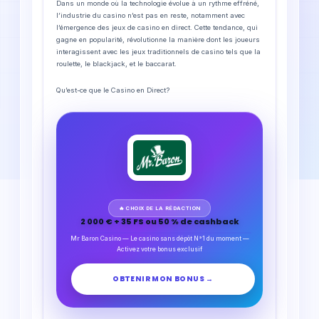
Dans un monde où la technologie évolue à un rythme effréné,
l’industrie du casino n’est pas en reste, notamment avec
l’émergence des jeux de casino en direct. Cette tendance, qui
gagne en popularité, révolutionne la manière dont les joueurs
interagissent avec les jeux traditionnels de casino tels que la
roulette, le blackjack, et le baccarat.
Qu’est-ce que le Casino en Direct?
🔥 CHOIX DE LA RÉDACTION
2 000 € + 35 FS ou 50 % de cashback
Mr Baron Casino — Le casino sans dépôt N°1 du moment —
Activez votre bonus exclusif
OBTENIR MON BONUS →