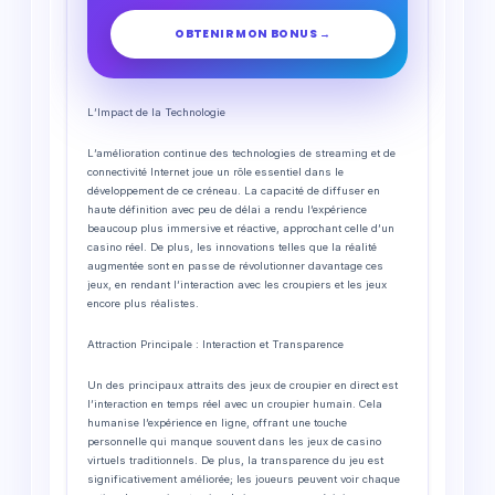
OBTENIR MON BONUS →
L’Impact de la Technologie
L’amélioration continue des technologies de streaming et de
connectivité Internet joue un rôle essentiel dans le
développement de ce créneau. La capacité de diffuser en
haute définition avec peu de délai a rendu l’expérience
beaucoup plus immersive et réactive, approchant celle d’un
casino réel. De plus, les innovations telles que la réalité
augmentée sont en passe de révolutionner davantage ces
jeux, en rendant l’interaction avec les croupiers et les jeux
encore plus réalistes.
Attraction Principale : Interaction et Transparence
Un des principaux attraits des jeux de croupier en direct est
l’interaction en temps réel avec un croupier humain. Cela
humanise l’expérience en ligne, offrant une touche
personnelle qui manque souvent dans les jeux de casino
virtuels traditionnels. De plus, la transparence du jeu est
significativement améliorée; les joueurs peuvent voir chaque