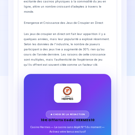
excitante des casinos physiques à la commodité du jeu en
ligne, attire un nombre croissant d’adeptes à travers le
monde.
Emergence et Croissance des Jeux de Croupier en Direct
Les jeux de croupier en direct ont fait leur apparition il y a
quelques années, mais leur popularité a explosé récemment.
Selon les données de l’industrie, le nombre de joueurs
participant à des jeux live a augmenté de 30% rien qu’au
cours de l’année dernière. Les raisons de cette croissance
sont multiples, mais l’authenticité de l’expérience de jeu
qu’ils offrent est souvent citée comme un facteur clé.
🔥 CHOIX DE LA RÉDACTION
10€ Offerts Code: HERMES10
Casino Hermes — Le casino sans dépôt N°1 du moment —
Activez votre bonus exclusif