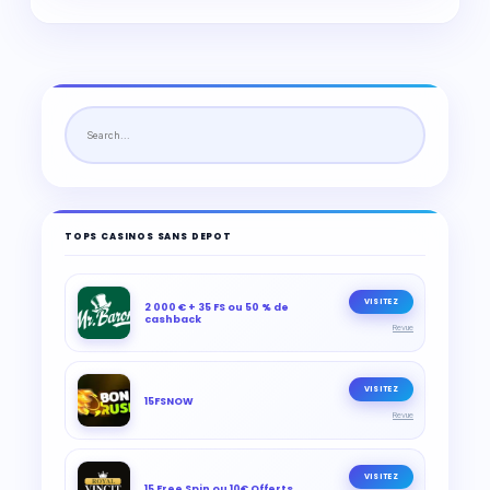
TOPS CASINOS SANS DEPOT
VISITEZ
2 000 € + 35 FS ou 50 % de
cashback
Revue
VISITEZ
15FSNOW
Revue
VISITEZ
15 Free Spin ou 10€ Offerts