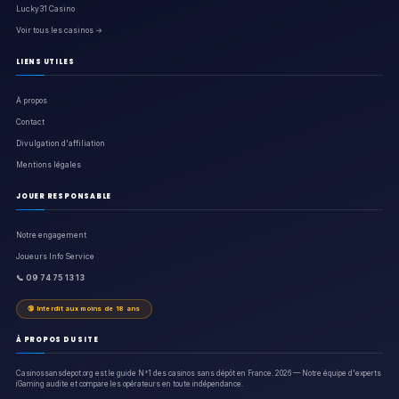
Lucky31 Casino
Voir tous les casinos →
LIENS UTILES
À propos
Contact
Divulgation d'affiliation
Mentions légales
JOUER RESPONSABLE
Notre engagement
Joueurs Info Service
📞 09 74 75 13 13
🔞 Interdit aux moins de 18 ans
À PROPOS DU SITE
Casinossansdepot.org est le guide N°1 des casinos sans dépôt en France. 2026 — Notre équipe d'experts
iGaming audite et compare les opérateurs en toute indépendance.