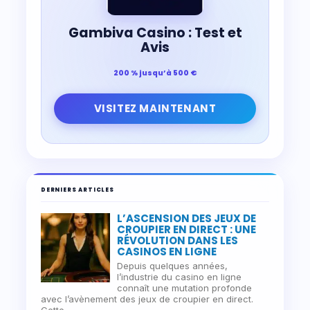
Gambiva Casino : Test et
Avis
200 % jusqu’à 500 €
VISITEZ MAINTENANT
DERNIERS ARTICLES
L’ASCENSION DES JEUX DE
CROUPIER EN DIRECT : UNE
RÉVOLUTION DANS LES
CASINOS EN LIGNE
Depuis quelques années,
l’industrie du casino en ligne
connaît une mutation profonde
avec l’avènement des jeux de croupier en direct.