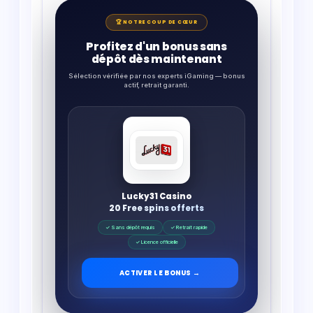
🏆 NOTRE COUP DE CŒUR
Profitez d'un bonus sans
dépôt dès maintenant
Sélection vérifiée par nos experts iGaming — bonus
actif, retrait garanti.
Lucky31 Casino
20 Free spins offerts
✓ Sans dépôt requis
✓ Retrait rapide
✓ Licence officielle
ACTIVER LE BONUS →