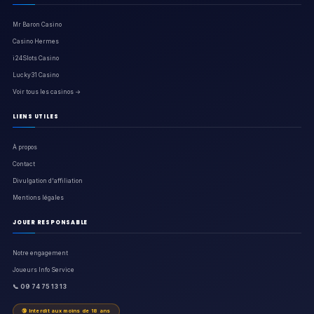
Mr Baron Casino
Casino Hermes
i24Slots Casino
Lucky31 Casino
Voir tous les casinos →
LIENS UTILES
À propos
Contact
Divulgation d'affiliation
Mentions légales
JOUER RESPONSABLE
Notre engagement
Joueurs Info Service
📞 09 74 75 13 13
🔞 Interdit aux moins de 18 ans