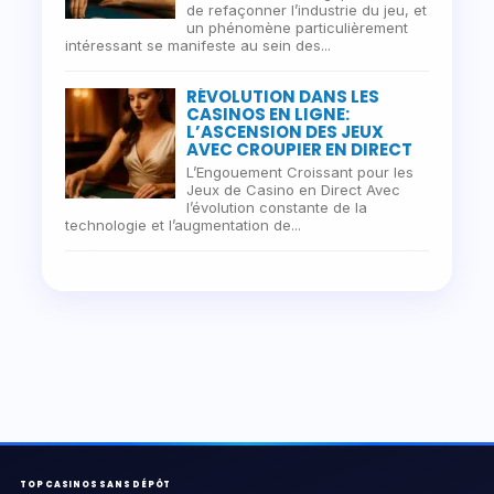
de refaçonner l’industrie du jeu, et
un phénomène particulièrement
intéressant se manifeste au sein des...
RÉVOLUTION DANS LES
CASINOS EN LIGNE:
L’ASCENSION DES JEUX
AVEC CROUPIER EN DIRECT
L’Engouement Croissant pour les
Jeux de Casino en Direct Avec
l’évolution constante de la
technologie et l’augmentation de...
TOP CASINOS SANS DÉPÔT