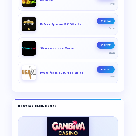
Revue
VISITEZ
15 Free Spin ou 10€ Offerts
Revue
VISITEZ
20 Free Spins Offerts
Revue
VISITEZ
10€ Offerts ou 15 Free Spins
Revue
NOUVEAU CASINO 2026