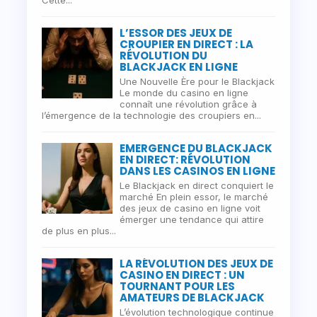
Cette...
L’ESSOR DES JEUX DE
CROUPIER EN DIRECT : LA
RÉVOLUTION DU
BLACKJACK EN LIGNE
Une Nouvelle Ère pour le Blackjack
Le monde du casino en ligne
connaît une révolution grâce à
l’émergence de la technologie des croupiers en...
EMERGENCE DU BLACKJACK
EN DIRECT: RÉVOLUTION
DANS LES CASINOS EN LIGNE
Le Blackjack en direct conquiert le
marché En plein essor, le marché
des jeux de casino en ligne voit
émerger une tendance qui attire
de plus en plus...
LA RÉVOLUTION DES JEUX DE
CASINO EN DIRECT : UN
TOURNANT POUR LES
AMATEURS DE BLACKJACK
L’évolution technologique continue