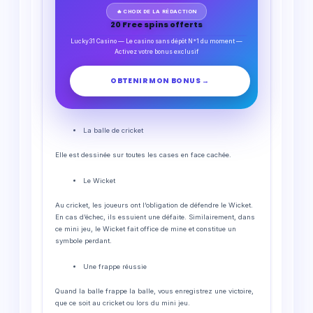
🔥 CHOIX DE LA RÉDACTION
20 Free spins offerts
Lucky31 Casino — Le casino sans dépôt N°1 du moment —
Activez votre bonus exclusif
OBTENIR MON BONUS →
La balle de cricket
Elle est dessinée sur toutes les cases en face cachée.
Le Wicket
Au cricket, les joueurs ont l’obligation de défendre le Wicket.
En cas d’échec, ils essuient une défaite. Similairement, dans
ce mini jeu, le Wicket fait office de mine et constitue un
symbole perdant.
Une frappe réussie
Quand la balle frappe la balle, vous enregistrez une victoire,
que ce soit au cricket ou lors du mini jeu.