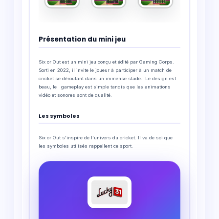
Présentation du mini jeu
Six or Out est un mini jeu conçu et édité par Gaming Corps.
Sorti en 2022, il invite le joueur à participer à un match de
cricket se déroulant dans un immense stade. Le design est
beau, le gameplay est simple tandis que les animations
vidéo et sonores sont de qualité.
Les symboles
Six or Out s’inspire de l’univers du cricket. Il va de soi que
les symboles utilisés rappellent ce sport.