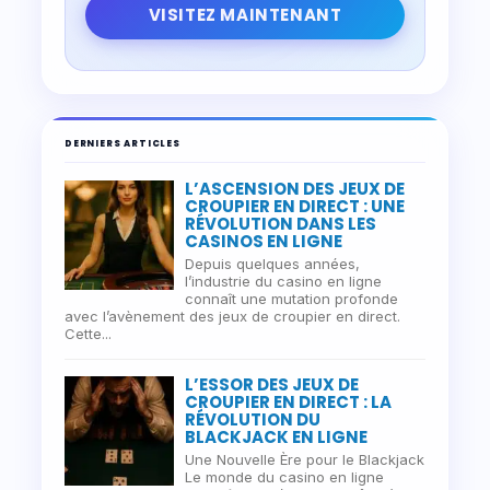
VISITEZ MAINTENANT
DERNIERS ARTICLES
L’ASCENSION DES JEUX DE
CROUPIER EN DIRECT : UNE
RÉVOLUTION DANS LES
CASINOS EN LIGNE
Depuis quelques années,
l’industrie du casino en ligne
connaît une mutation profonde
avec l’avènement des jeux de croupier en direct.
Cette...
L’ESSOR DES JEUX DE
CROUPIER EN DIRECT : LA
RÉVOLUTION DU
BLACKJACK EN LIGNE
Une Nouvelle Ère pour le Blackjack
Le monde du casino en ligne