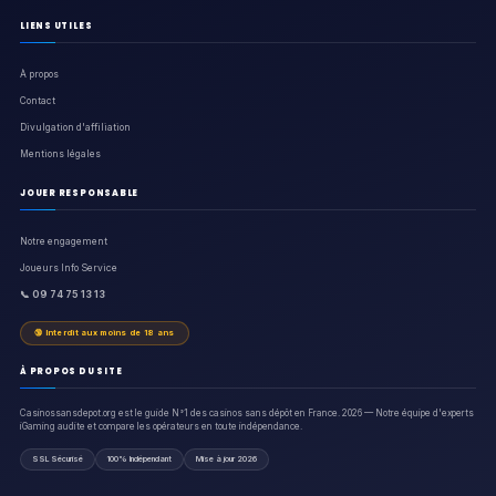
LIENS UTILES
À propos
Contact
Divulgation d'affiliation
Mentions légales
JOUER RESPONSABLE
Notre engagement
Joueurs Info Service
📞 09 74 75 13 13
🔞 Interdit aux moins de 18 ans
À PROPOS DU SITE
Casinossansdepot.org est le guide N°1 des casinos sans dépôt en France. 2026 — Notre équipe d'experts
iGaming audite et compare les opérateurs en toute indépendance.
SSL Sécurisé
100% Indépendant
Mise à jour 2026