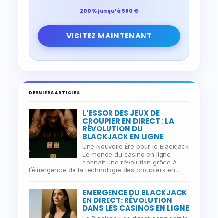
200 % jusqu’à 500 €
VISITEZ MAINTENANT
DERNIERS ARTICLES
L’ESSOR DES JEUX DE
CROUPIER EN DIRECT : LA
RÉVOLUTION DU
BLACKJACK EN LIGNE
Une Nouvelle Ère pour le Blackjack
Le monde du casino en ligne
connaît une révolution grâce à
l’émergence de la technologie des croupiers en...
EMERGENCE DU BLACKJACK
EN DIRECT: RÉVOLUTION
DANS LES CASINOS EN LIGNE