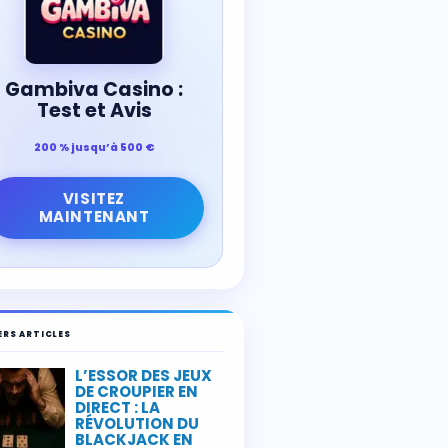
Gambiva Casino :
Test et Avis
200 % jusqu’à 500 €
VISITEZ
MAINTENANT
ERS ARTICLES
L’ESSOR DES JEUX
DE CROUPIER EN
DIRECT : LA
RÉVOLUTION DU
BLACKJACK EN