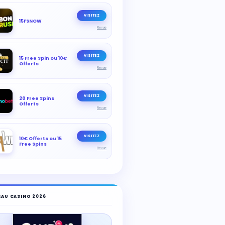
VISITEZ
15FSNOW
Revue
VISITEZ
15 Free Spin ou 10€
Offerts
Revue
VISITEZ
20 Free Spins
Offerts
Revue
VISITEZ
10€ Offerts ou 15
Free Spins
Revue
AU CASINO 2026