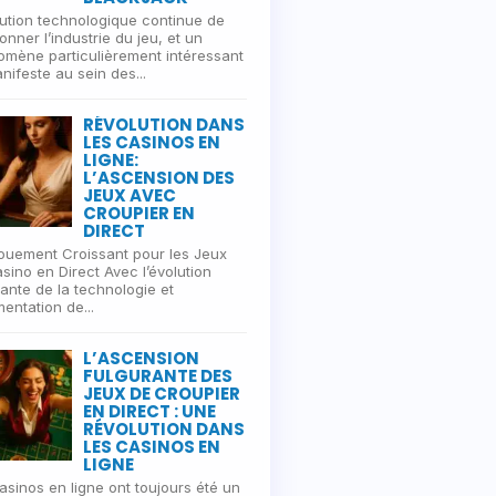
lution technologique continue de
onner l’industrie du jeu, et un
mène particulièrement intéressant
nifeste au sein des...
RÉVOLUTION DANS
LES CASINOS EN
LIGNE:
L’ASCENSION DES
JEUX AVEC
CROUPIER EN
DIRECT
ouement Croissant pour les Jeux
sino en Direct Avec l’évolution
ante de la technologie et
mentation de...
L’ASCENSION
FULGURANTE DES
JEUX DE CROUPIER
EN DIRECT : UNE
RÉVOLUTION DANS
LES CASINOS EN
LIGNE
asinos en ligne ont toujours été un