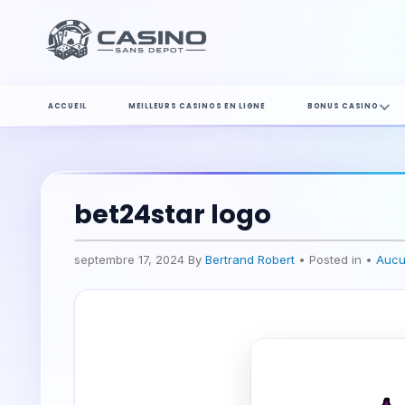
ACCUEIL
MEILLEURS CASINOS EN LIGNE
BONUS CASINO
bet24star logo
septembre 17, 2024
By
Bertrand Robert
• Posted in •
Aucu