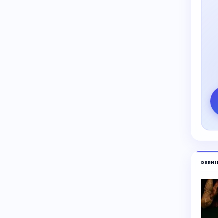
DERNI