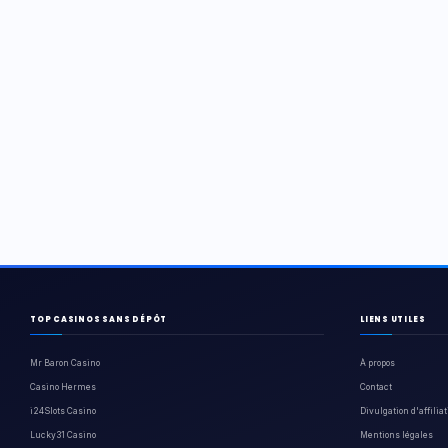
TOP CASINOS SANS DÉPÔT
LIENS UTILES
Mr Baron Casino
À propos
Casino Hermes
Contact
i24Slots Casino
Divulgation d'affiliat
Lucky31 Casino
Mentions légales