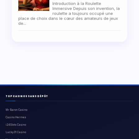
Introduction à la Roulette
Immersive Depuis son invention, la
roulette a toujours occupé une
place de choix dans le cœur des amateurs de jeux
de...
TOP CASINOS SANS DÉPÔT
Mr Baron Casino
Casino Hermes
i24Slots Casino
Lucky31 Casino