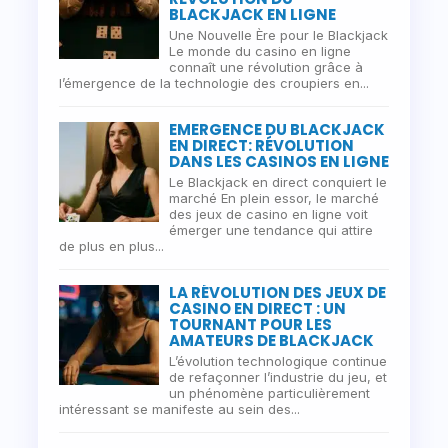
BLACKJACK EN LIGNE
Une Nouvelle Ère pour le Blackjack
Le monde du casino en ligne
connaît une révolution grâce à
l’émergence de la technologie des croupiers en...
EMERGENCE DU BLACKJACK
EN DIRECT: RÉVOLUTION
DANS LES CASINOS EN LIGNE
Le Blackjack en direct conquiert le
marché En plein essor, le marché
des jeux de casino en ligne voit
émerger une tendance qui attire
de plus en plus...
LA RÉVOLUTION DES JEUX DE
CASINO EN DIRECT : UN
TOURNANT POUR LES
AMATEURS DE BLACKJACK
L’évolution technologique continue
de refaçonner l’industrie du jeu, et
un phénomène particulièrement
intéressant se manifeste au sein des...