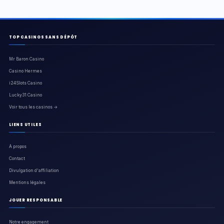
TOP CASINOS SANS DÉPÔT
Mr Baron Casino
Casino Hermes
i24Slots Casino
Lucky31 Casino
Voir tous les casinos →
LIENS UTILES
À propos
Contact
Divulgation d'affiliation
Mentions légales
JOUER RESPONSABLE
Notre engagement