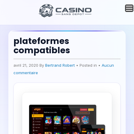
plateformes
compatibles
avril 21, 2020
By
Bertrand Robert
• Posted in •
Aucun
commentaire