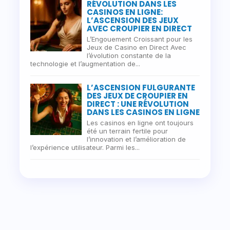
RÉVOLUTION DANS LES
CASINOS EN LIGNE:
L’ASCENSION DES JEUX
AVEC CROUPIER EN DIRECT
L’Engouement Croissant pour les
Jeux de Casino en Direct Avec
l’évolution constante de la
technologie et l’augmentation de...
L’ASCENSION FULGURANTE
DES JEUX DE CROUPIER EN
DIRECT : UNE RÉVOLUTION
DANS LES CASINOS EN LIGNE
Les casinos en ligne ont toujours
été un terrain fertile pour
l’innovation et l’amélioration de
l’expérience utilisateur. Parmi les...