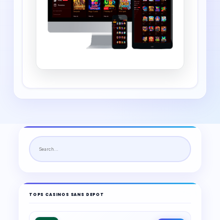
TOPS CASINOS SANS DEPOT