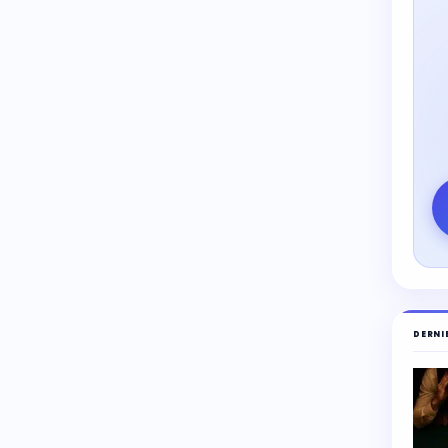
DERNI