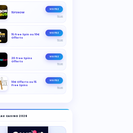
VISITEZ
15FSNOW
Revue
VISITEZ
15 Free Spin ou 10€
Offerts
Revue
VISITEZ
20 Free Spins
Offerts
Revue
VISITEZ
10€ Offerts ou 15
Free Spins
Revue
AU CASINO 2026