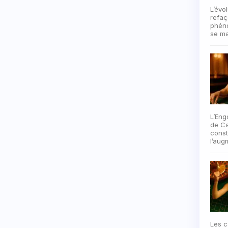
L’évo
refaç
phéno
se ma
L’Eng
de Ca
const
l’aug
Les c