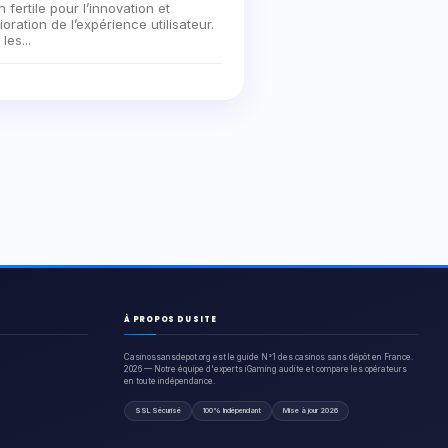
n fertile pour l’innovation et
ioration de l’expérience utilisateur.
les...
À PROPOS DU SITE
Casinossansdepot.org est le guide N°1 des casinos sans dépôt en France.
2026 — Notre équipe d'experts iGaming audite et compare les opérateurs
en toute indépendance.
SSL Sécurisé
100% Indépendant
Mise à jour 2026