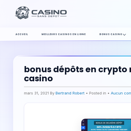
ACCUEIL
MEILLEURS CASINOS EN LIGNE
BONUS CASINO
bonus dépôts en crypto 
casino
mars 31, 2021
By
Bertrand Robert
• Posted in •
Aucun com