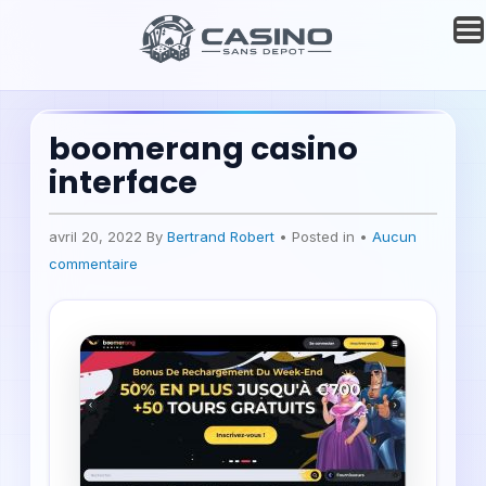
boomerang casino
interface
avril 20, 2022
By
Bertrand Robert
• Posted in •
Aucun
commentaire