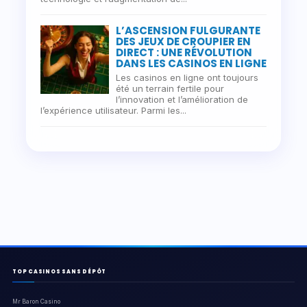
L’ASCENSION FULGURANTE
DES JEUX DE CROUPIER EN
DIRECT : UNE RÉVOLUTION
DANS LES CASINOS EN LIGNE
Les casinos en ligne ont toujours
été un terrain fertile pour
l’innovation et l’amélioration de
l’expérience utilisateur. Parmi les...
TOP CASINOS SANS DÉPÔT
Mr Baron Casino