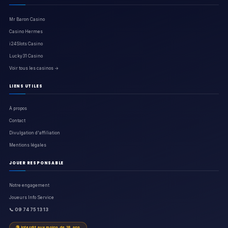
Mr Baron Casino
Casino Hermes
i24Slots Casino
Lucky31 Casino
Voir tous les casinos →
LIENS UTILES
À propos
Contact
Divulgation d'affiliation
Mentions légales
JOUER RESPONSABLE
Notre engagement
Joueurs Info Service
📞 09 74 75 13 13
🔞 Interdit aux moins de 18 ans