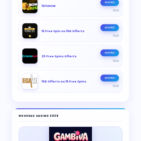
VISITEZ
15FSNOW
Revue
VISITEZ
15 Free Spin ou 10€ Offerts
Revue
VISITEZ
20 Free Spins Offerts
Revue
VISITEZ
10€ Offerts ou 15 Free Spins
Revue
NOUVEAU CASINO 2026