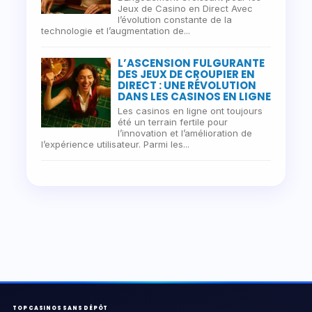
Jeux de Casino en Direct Avec
l’évolution constante de la
technologie et l’augmentation de...
L’ASCENSION FULGURANTE
DES JEUX DE CROUPIER EN
DIRECT : UNE RÉVOLUTION
DANS LES CASINOS EN LIGNE
Les casinos en ligne ont toujours
été un terrain fertile pour
l’innovation et l’amélioration de
l’expérience utilisateur. Parmi les...
TOP CASINOS SANS DÉPÔT