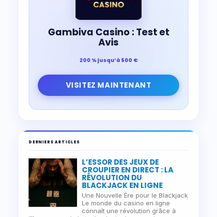
Gambiva Casino : Test et
Avis
200 % jusqu’à 500 €
VISITEZ MAINTENANT
DERNIERS ARTICLES
L’ESSOR DES JEUX DE
CROUPIER EN DIRECT : LA
RÉVOLUTION DU
BLACKJACK EN LIGNE
Une Nouvelle Ère pour le Blackjack
Le monde du casino en ligne
connaît une révolution grâce à