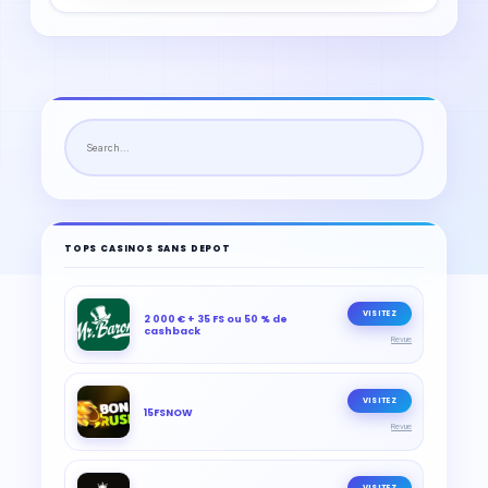
TOPS CASINOS SANS DEPOT
VISITEZ
2 000 € + 35 FS ou 50 % de
cashback
Revue
VISITEZ
15FSNOW
Revue
VISITEZ