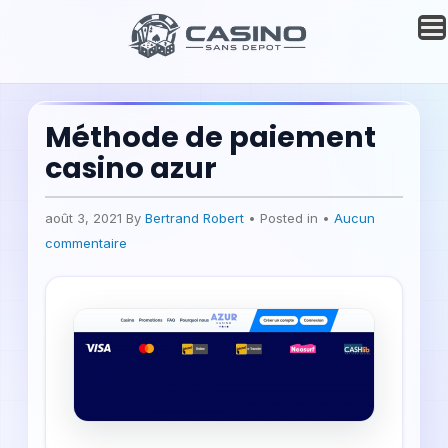
Méthode de paiement
casino azur
août 3, 2021
By
Bertrand Robert
• Posted in •
Aucun
commentaire