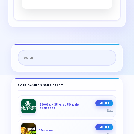
TOPS CASINOS SANS DEPOT
VISITEZ
2 000 € + 35 FS ou 50 % de
cashback
Revue
VISITEZ
15FSNOW