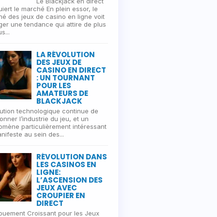
Le Blackjack en direct
iert le marché En plein essor, le
é des jeux de casino en ligne voit
er une tendance qui attire de plus
s...
LA RÉVOLUTION
DES JEUX DE
CASINO EN DIRECT
: UN TOURNANT
POUR LES
AMATEURS DE
BLACKJACK
lution technologique continue de
onner l’industrie du jeu, et un
mène particulièrement intéressant
nifeste au sein des...
RÉVOLUTION DANS
LES CASINOS EN
LIGNE:
L’ASCENSION DES
JEUX AVEC
CROUPIER EN
DIRECT
ouement Croissant pour les Jeux