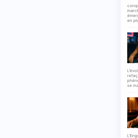
conqu
march
émerg
en plu
L’évo
refaç
phéno
se ma
L’Eng