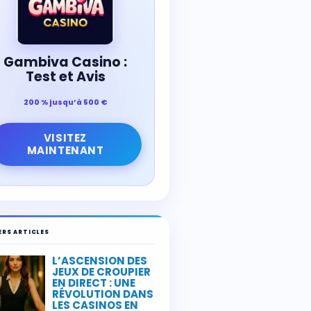
Gambiva Casino :
Test et Avis
200 % jusqu’à 500 €
VISITEZ
MAINTENANT
ERS ARTICLES
L’ASCENSION DES
JEUX DE CROUPIER
EN DIRECT : UNE
RÉVOLUTION DANS
LES CASINOS EN