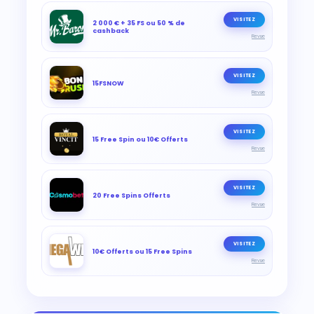
VISITEZ
2 000 € + 35 FS ou 50 % de
cashback
Revue
VISITEZ
15FSNOW
Revue
VISITEZ
15 Free Spin ou 10€ Offerts
Revue
VISITEZ
20 Free Spins Offerts
Revue
VISITEZ
10€ Offerts ou 15 Free Spins
Revue