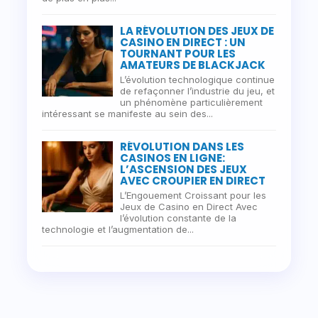
LA RÉVOLUTION DES JEUX DE
CASINO EN DIRECT : UN
TOURNANT POUR LES
AMATEURS DE BLACKJACK
L’évolution technologique continue
de refaçonner l’industrie du jeu, et
un phénomène particulièrement
intéressant se manifeste au sein des...
RÉVOLUTION DANS LES
CASINOS EN LIGNE:
L’ASCENSION DES JEUX
AVEC CROUPIER EN DIRECT
L’Engouement Croissant pour les
Jeux de Casino en Direct Avec
l’évolution constante de la
technologie et l’augmentation de...