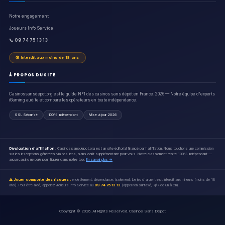
Notre engagement
Joueurs Info Service
📞 09 74 75 13 13
🔞 Interdit aux moins de 18 ans
À PROPOS DU SITE
Casinossansdepot.org est le guide N°1 des casinos sans dépôt en France. 2026 — Notre équipe d'experts
iGaming audite et compare les opérateurs en toute indépendance.
SSL Sécurisé
100% Indépendant
Mise à jour 2026
Divulgation d'affiliation :
Casinossansdepot.org est un site éditorial financé par l'affiliation. Nous touchons une commission
sur les inscriptions générées via nos liens, sans coût supplémentaire pour vous. Notre classement reste 100% indépendant —
aucun casino ne paie pour figurer dans notre top.
En savoir plus →
⚠️ Jouer comporte des risques :
endettement, dépendance, isolement. Le jeu d'argent est interdit aux mineurs (moins de 18
ans). Pour être aidé, appelez Joueurs Info Service au
09 74 75 13 13
(appel non surtaxé, 7j/7 de 8h à 2h).
Copyright © 2026. All Rights Reserved.
Casinos Sans Depot