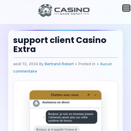
support client Casino
Extra
août 13, 2024
By
Bertrand Robert
• Posted in •
Aucun
commentaire