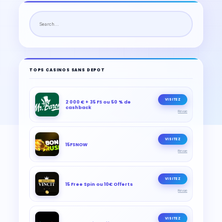
TOPS CASINOS SANS DEPOT
VISITEZ
2 000 € + 35 FS ou 50 % de
cashback
Revue
VISITEZ
15FSNOW
Revue
VISITEZ
15 Free Spin ou 10€ Offerts
Revue
VISITEZ