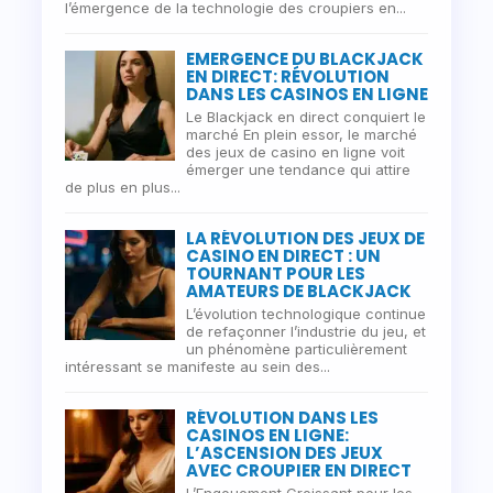
l’émergence de la technologie des croupiers en...
EMERGENCE DU BLACKJACK
EN DIRECT: RÉVOLUTION
DANS LES CASINOS EN LIGNE
Le Blackjack en direct conquiert le
marché En plein essor, le marché
des jeux de casino en ligne voit
émerger une tendance qui attire
de plus en plus...
LA RÉVOLUTION DES JEUX DE
CASINO EN DIRECT : UN
TOURNANT POUR LES
AMATEURS DE BLACKJACK
L’évolution technologique continue
de refaçonner l’industrie du jeu, et
un phénomène particulièrement
intéressant se manifeste au sein des...
RÉVOLUTION DANS LES
CASINOS EN LIGNE:
L’ASCENSION DES JEUX
AVEC CROUPIER EN DIRECT