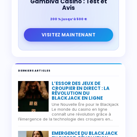
Gambiva Casino : Test et
Avis
200 % jusqu’à 500 €
VISITEZ MAINTENANT
DERNIERS ARTICLES
L’ESSOR DES JEUX DE
CROUPIER EN DIRECT : LA
RÉVOLUTION DU
BLACKJACK EN LIGNE
Une Nouvelle Ère pour le Blackjack
Le monde du casino en ligne
connaît une révolution grâce à
l’émergence de la technologie des croupiers en...
EMERGENCE DU BLACKJACK