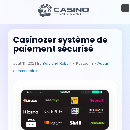
Casinozer système de
paiement sécurisé
août 11, 2021
By
Bertrand Robert
• Posted in •
Aucun
commentaire