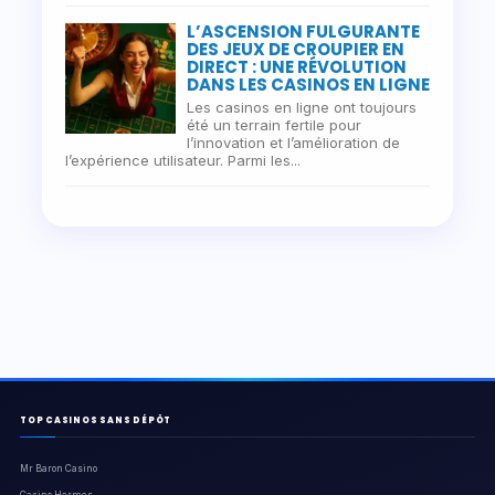
L’ASCENSION FULGURANTE
DES JEUX DE CROUPIER EN
DIRECT : UNE RÉVOLUTION
DANS LES CASINOS EN LIGNE
Les casinos en ligne ont toujours
été un terrain fertile pour
l’innovation et l’amélioration de
l’expérience utilisateur. Parmi les...
TOP CASINOS SANS DÉPÔT
Mr Baron Casino