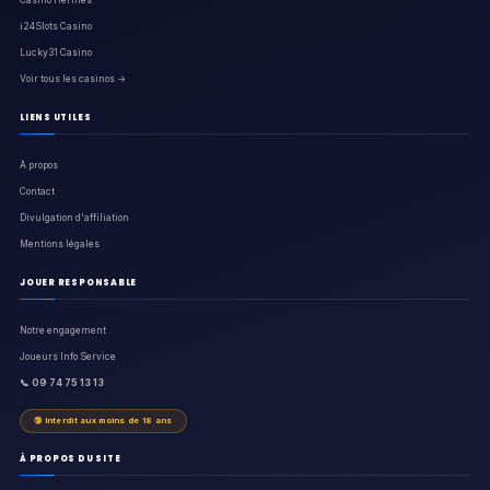
Casino Hermes
i24Slots Casino
Lucky31 Casino
Voir tous les casinos →
LIENS UTILES
À propos
Contact
Divulgation d'affiliation
Mentions légales
JOUER RESPONSABLE
Notre engagement
Joueurs Info Service
📞 09 74 75 13 13
🔞 Interdit aux moins de 18 ans
À PROPOS DU SITE