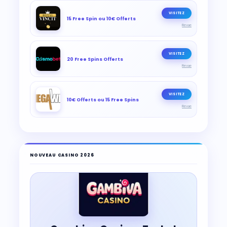
VISITEZ
15 Free Spin ou 10€ Offerts
Revue
VISITEZ
20 Free Spins Offerts
Revue
VISITEZ
10€ Offerts ou 15 Free Spins
Revue
NOUVEAU CASINO 2026