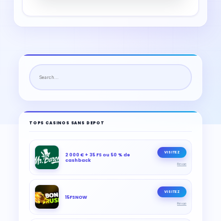
TOPS CASINOS SANS DEPOT
VISITEZ
2 000 € + 35 FS ou 50 % de
cashback
Revue
VISITEZ
15FSNOW
Revue