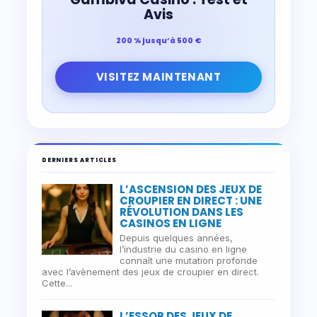
Avis
200 % jusqu’à 500 €
VISITEZ MAINTENANT
DERNIERS ARTICLES
L’ASCENSION DES JEUX DE
CROUPIER EN DIRECT : UNE
RÉVOLUTION DANS LES
CASINOS EN LIGNE
Depuis quelques années,
l’industrie du casino en ligne
connaît une mutation profonde
avec l’avènement des jeux de croupier en direct.
Cette...
L’ESSOR DES JEUX DE