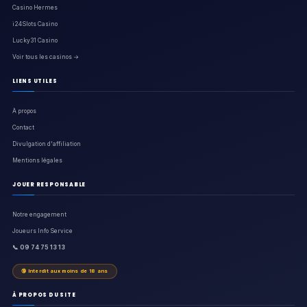
Casino Hermes
i24Slots Casino
Lucky31 Casino
Voir tous les casinos →
LIENS UTILES
À propos
Contact
Divulgation d'affiliation
Mentions légales
JOUER RESPONSABLE
Notre engagement
Joueurs Info Service
📞 09 74 75 13 13
🔞 Interdit aux moins de 18 ans
À PROPOS DU SITE