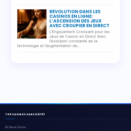
RÉVOLUTION DANS LES
CASINOS EN LIGNE:
L’ASCENSION DES JEUX
AVEC CROUPIER EN DIRECT
L’Engouement Croissant pour les
Jeux de Casino en Direct Avec
l’évolution constante de la
technologie et l’augmentation de...
TOP CASINOS SANS DÉPÔT
Mr Baron Casino