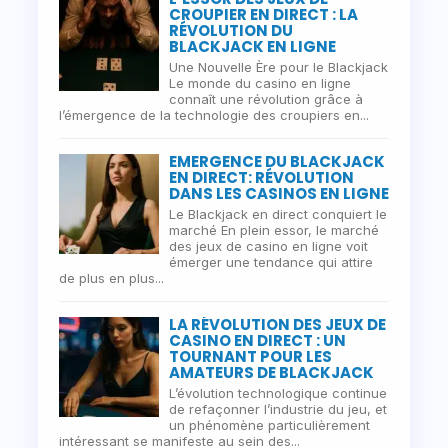
CROUPIER EN DIRECT : LA
RÉVOLUTION DU
BLACKJACK EN LIGNE
Une Nouvelle Ère pour le Blackjack
Le monde du casino en ligne
connaît une révolution grâce à
l’émergence de la technologie des croupiers en...
EMERGENCE DU BLACKJACK
EN DIRECT: RÉVOLUTION
DANS LES CASINOS EN LIGNE
Le Blackjack en direct conquiert le
marché En plein essor, le marché
des jeux de casino en ligne voit
émerger une tendance qui attire
de plus en plus...
LA RÉVOLUTION DES JEUX DE
CASINO EN DIRECT : UN
TOURNANT POUR LES
AMATEURS DE BLACKJACK
L’évolution technologique continue
de refaçonner l’industrie du jeu, et
un phénomène particulièrement
intéressant se manifeste au sein des...