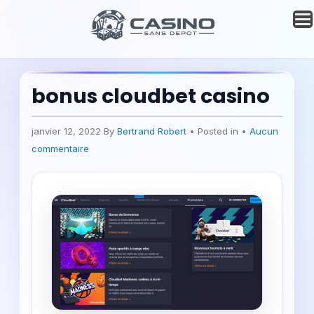
bonus cloudbet casino
janvier 12, 2022
By
Bertrand Robert
• Posted in •
Aucun
commentaire