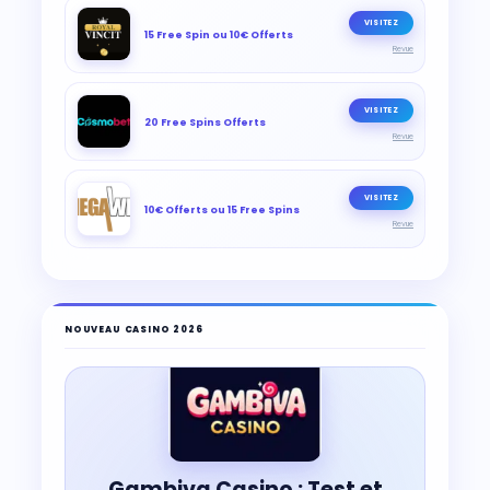
VISITEZ
15 Free Spin ou 10€ Offerts
Revue
VISITEZ
20 Free Spins Offerts
Revue
VISITEZ
10€ Offerts ou 15 Free Spins
Revue
NOUVEAU CASINO 2026
Gambiva Casino : Test et