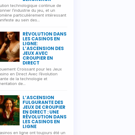
lution technologique continue de
onner l’industrie du jeu, et un
mène particulièrement intéressant
nifeste au sein des...
RÉVOLUTION DANS
LES CASINOS EN
LIGNE:
L’ASCENSION DES
JEUX AVEC
CROUPIER EN
DIRECT
ouement Croissant pour les Jeux
sino en Direct Avec l’évolution
ante de la technologie et
mentation de...
L’ASCENSION
FULGURANTE DES
JEUX DE CROUPIER
EN DIRECT : UNE
RÉVOLUTION DANS
LES CASINOS EN
LIGNE
asinos en ligne ont toujours été un