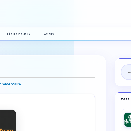
RÈGLES DE JEUX
ACTUS
ommentaire
TOPS 