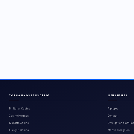
TOP CASINOS SANS DÉPÔT
LIENS UTILES
Mr Baron Casino
À propos
Casino Hermes
Contact
i24Slots Casino
Divulgation d'affiliat
Lucky31 Casino
Mentions légales