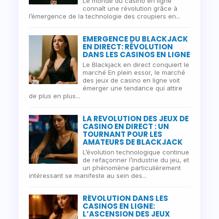
Le monde du casino en ligne
connaît une révolution grâce à
l’émergence de la technologie des croupiers en...
EMERGENCE DU BLACKJACK
EN DIRECT: RÉVOLUTION
DANS LES CASINOS EN LIGNE
Le Blackjack en direct conquiert le
marché En plein essor, le marché
des jeux de casino en ligne voit
émerger une tendance qui attire
de plus en plus...
LA RÉVOLUTION DES JEUX DE
CASINO EN DIRECT : UN
TOURNANT POUR LES
AMATEURS DE BLACKJACK
L’évolution technologique continue
de refaçonner l’industrie du jeu, et
un phénomène particulièrement
intéressant se manifeste au sein des...
RÉVOLUTION DANS LES
CASINOS EN LIGNE:
L’ASCENSION DES JEUX