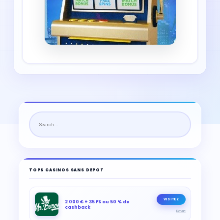
TOPS CASINOS SANS DEPOT
VISITEZ
2 000 € + 35 FS ou 50 % de
cashback
Revue