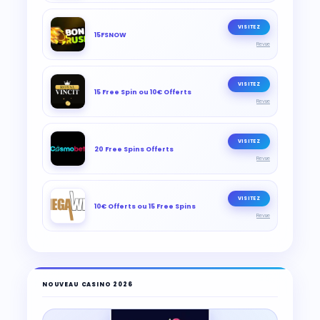
VISITEZ
15FSNOW
Revue
VISITEZ
15 Free Spin ou 10€ Offerts
Revue
VISITEZ
20 Free Spins Offerts
Revue
VISITEZ
10€ Offerts ou 15 Free Spins
Revue
NOUVEAU CASINO 2026