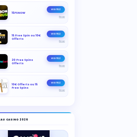
VISITEZ
15FSNOW
Revue
VISITEZ
15 Free Spin ou 10€
Offerts
Revue
VISITEZ
20 Free Spins
Offerts
Revue
VISITEZ
10€ Offerts ou 15
Free Spins
Revue
AU CASINO 2026