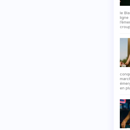
le Bl
ligne
l’éme
croup
conqu
march
émerg
en plu