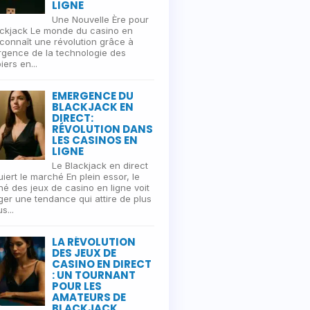
LIGNE
Une Nouvelle Ère pour
ackjack Le monde du casino en
 connaît une révolution grâce à
rgence de la technologie des
iers en...
EMERGENCE DU
BLACKJACK EN
DIRECT:
RÉVOLUTION DANS
LES CASINOS EN
LIGNE
Le Blackjack en direct
iert le marché En plein essor, le
é des jeux de casino en ligne voit
er une tendance qui attire de plus
s...
LA RÉVOLUTION
DES JEUX DE
CASINO EN DIRECT
: UN TOURNANT
POUR LES
AMATEURS DE
BLACKJACK