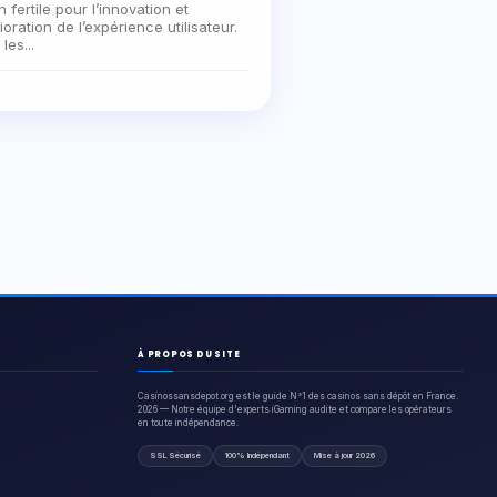
n fertile pour l’innovation et
ioration de l’expérience utilisateur.
les...
À PROPOS DU SITE
Casinossansdepot.org est le guide N°1 des casinos sans dépôt en France.
2026 — Notre équipe d'experts iGaming audite et compare les opérateurs
en toute indépendance.
SSL Sécurisé
100% Indépendant
Mise à jour 2026