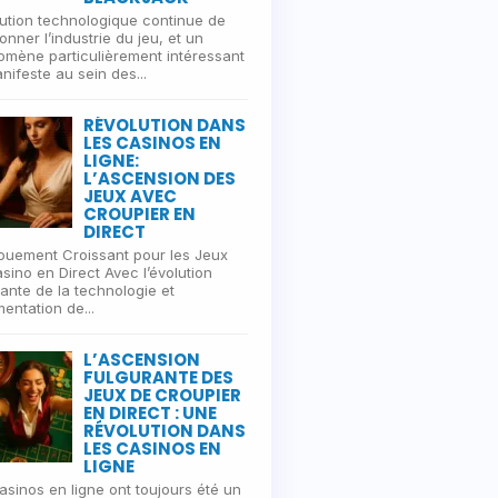
lution technologique continue de
onner l’industrie du jeu, et un
mène particulièrement intéressant
nifeste au sein des...
RÉVOLUTION DANS
LES CASINOS EN
LIGNE:
L’ASCENSION DES
JEUX AVEC
CROUPIER EN
DIRECT
ouement Croissant pour les Jeux
sino en Direct Avec l’évolution
ante de la technologie et
mentation de...
L’ASCENSION
FULGURANTE DES
JEUX DE CROUPIER
EN DIRECT : UNE
RÉVOLUTION DANS
LES CASINOS EN
LIGNE
asinos en ligne ont toujours été un