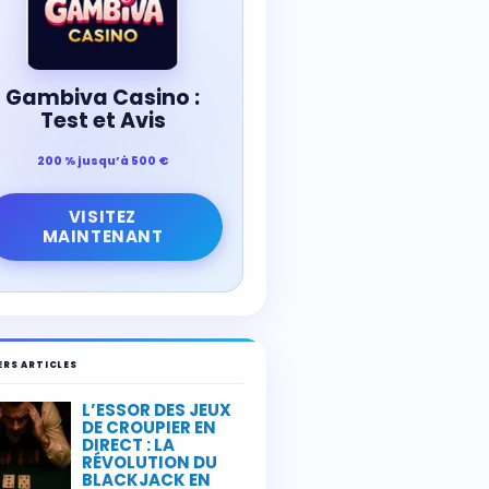
Gambiva Casino :
Test et Avis
200 % jusqu’à 500 €
VISITEZ
MAINTENANT
ERS ARTICLES
L’ESSOR DES JEUX
DE CROUPIER EN
DIRECT : LA
RÉVOLUTION DU
BLACKJACK EN