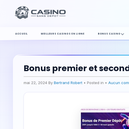
ACCUEIL
MEILLEURS CASINOS EN LIGNE
BONUS CASINO
Bonus premier et secon
mai 22, 2024
By
Bertrand Robert
• Posted in •
Aucun com