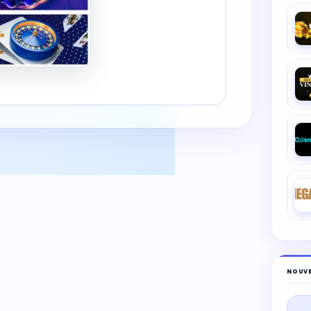
NOUVE