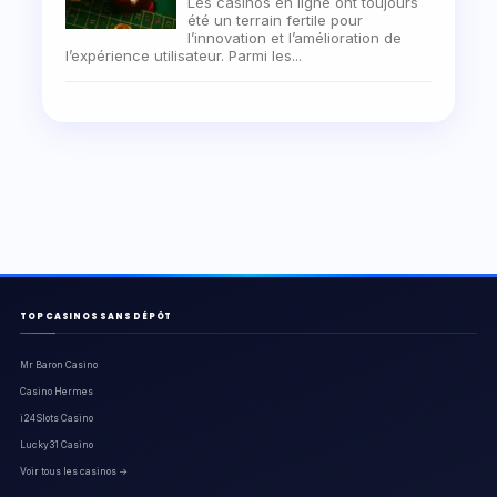
Les casinos en ligne ont toujours
été un terrain fertile pour
l’innovation et l’amélioration de
l’expérience utilisateur. Parmi les...
TOP CASINOS SANS DÉPÔT
Mr Baron Casino
Casino Hermes
i24Slots Casino
Lucky31 Casino
Voir tous les casinos →