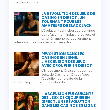
de plus en plus...
LA RÉVOLUTION DES JEUX DE
CASINO EN DIRECT : UN
TOURNANT POUR LES
AMATEURS DE BLACKJACK
L’évolution technologique continue
de refaçonner l’industrie du jeu, et
un phénomène particulièrement
intéressant se manifeste au sein des...
RÉVOLUTION DANS LES
CASINOS EN LIGNE:
L’ASCENSION DES JEUX
AVEC CROUPIER EN DIRECT
L’Engouement Croissant pour les
Jeux de Casino en Direct Avec
l’évolution constante de la
technologie et l’augmentation de...
L’ASCENSION FULGURANTE
DES JEUX DE CROUPIER EN
DIRECT : UNE RÉVOLUTION
DANS LES CASINOS EN LIGNE