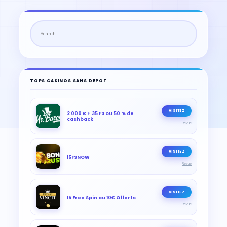
TOPS CASINOS SANS DEPOT
VISITEZ
2 000 € + 35 FS ou 50 % de
cashback
Revue
VISITEZ
15FSNOW
Revue
VISITEZ
15 Free Spin ou 10€ Offerts
Revue