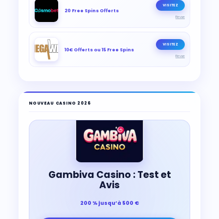
VISITEZ
20 Free Spins Offerts
Revue
VISITEZ
10€ Offerts ou 15 Free Spins
Revue
NOUVEAU CASINO 2026
Gambiva Casino : Test et
Avis
200 % jusqu’à 500 €