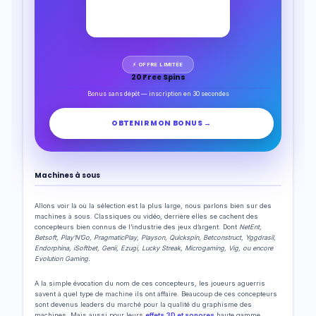
⚡ OFFRE LIMITÉE
20 Free Spins
Bonus sans dépôt — inscription en 30 secondes
OBTENIR MON BONUS →
Machines à sous
Allons voir là où la sélection est la plus large, nous parlons bien sur des
machines à sous. Classiques ou vidéo, derrière elles se cachent des
concepteurs bien connus de l’industrie des jeux d’argent. Dont
NetEnt,
Betsoft, Play’N’Go, PragmaticPlay, Playson, Quickspin, Betconstruct, Yggdrasil,
Endorphina, iSoftbet, Genii, Ezugi, Lucky Streak, Microgaming, Vig, ou encore
Evolution Gaming.
A la simple évocation du nom de ces concepteurs, les joueurs aguerris
savent à quel type de machine ils ont affaire. Beaucoup de ces concepteurs
sont devenus leaders du marché pour la qualité du graphisme des
machines. Mais aussi pour leurs
effets 3D et sonores
haute gamme.