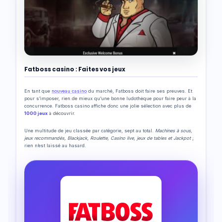
Fatboss casino : Faites vos jeux
En tant que
nouveau casino
du marché, Fatboss doit faire ses preuves. Et
pour s’imposer, rien de mieux qu’une bonne ludothèque pour faire peur à la
concurrence. Fatboss casino affiche donc une jolie sélection avec plus de
1000 jeux
à découvrir.
Une multitude de jeu classée par catégorie, sept au total.
Machines à sous,
jeux recommandés, Blackjack, Roulette, Casino live, jeux de tables et Jackpot
;
rien n’est laissé au hasard.