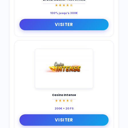
★★★★☆
100% jusqu'à 300€
VISITER
Casino Intense
★★★★☆
200€ + 20 FS
VISITER