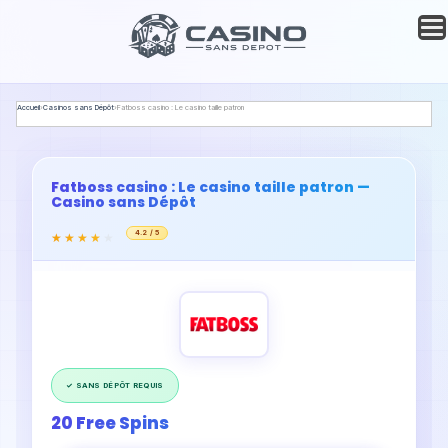
Accueil
›
Casinos sans Dépôt
›
Fatboss casino : Le casino taille patron
Fatboss casino : Le casino taille patron
—
Casino sans Dépôt
4.2
/ 5
✓ SANS DÉPÔT REQUIS
20 Free Spins