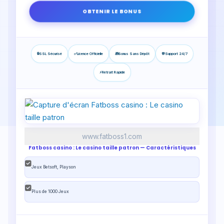
OBTENIR LE BONUS
🔒
SSL Sécurisé
✅
Licence Officielle
🎁
Bonus Sans Dépôt
💬
Support 24/7
⚡
Retrait Rapide
www.fatboss1.com
Fatboss casino : Le casino taille patron — Caractéristiques
Jeux Betsoft, Playson
Plus de 1000 Jeux