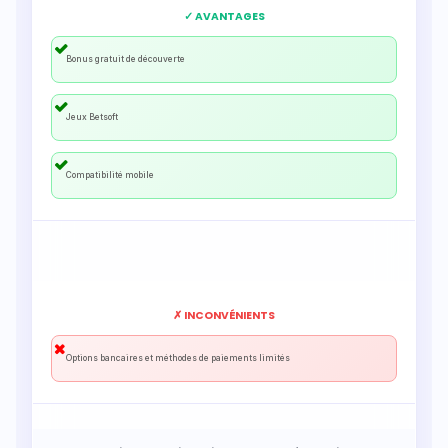
✓ AVANTAGES
Bonus gratuit de découverte
Jeux Betsoft
Compatibilité mobile
✗ INCONVÉNIENTS
Options bancaires et méthodes de paiements limités