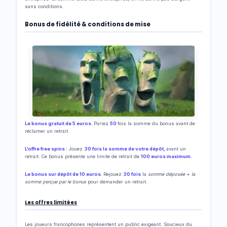
sans conditions.
Bonus de fidélité & conditions de mise
Le bonus gratuit de 5 euros
.
Pariez
50
fois la somme du bonus avant de
réclamer un retrait.
L’offre free spins :
Jouez
30 fois la somme de votre dépôt
,
avant un
retrait. Ce bonus présente une limite de retrait de
100 euros maximum
.
Le bonus sur dépôt de 10 euros.
Rejouez
30 fois
la
somme déposée
+
la
somme perçue par le bonus
pour demander un retrait.
Les offres limitées
Les joueurs francophones représentent un public exigeant. Soucieux du