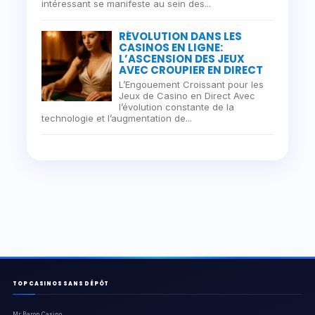
intéressant se manifeste au sein des...
RÉVOLUTION DANS LES
CASINOS EN LIGNE:
L’ASCENSION DES JEUX
AVEC CROUPIER EN DIRECT
L’Engouement Croissant pour les
Jeux de Casino en Direct Avec
l’évolution constante de la
technologie et l’augmentation de...
TOP CASINOS SANS DÉPÔT
Mr Baron Casino