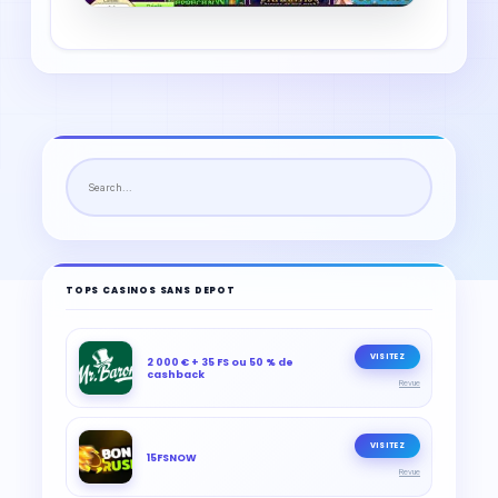
TOPS CASINOS SANS DEPOT
VISITEZ
2 000 € + 35 FS ou 50 % de
cashback
Revue
VISITEZ
15FSNOW
Revue