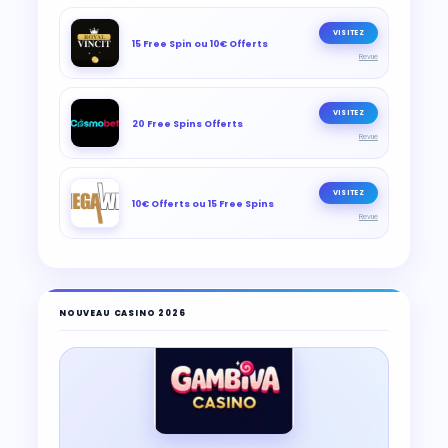
VISITEZ
15 Free Spin ou 10€ Offerts
Revue
VISITEZ
20 Free Spins Offerts
Revue
VISITEZ
10€ Offerts ou 15 Free Spins
Revue
NOUVEAU CASINO 2026