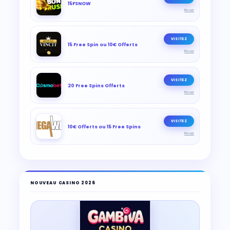
15FSNOW
Revue
VISITEZ
15 Free Spin ou 10€ Offerts
Revue
VISITEZ
20 Free Spins Offerts
Revue
VISITEZ
10€ Offerts ou 15 Free Spins
Revue
NOUVEAU CASINO 2026