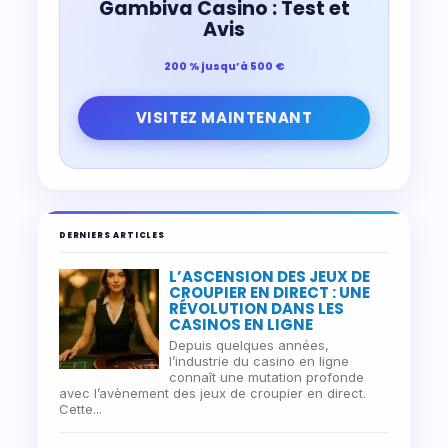
Gambiva Casino : Test et
Avis
200 % jusqu’à 500 €
VISITEZ MAINTENANT
DERNIERS ARTICLES
L’ASCENSION DES JEUX DE
CROUPIER EN DIRECT : UNE
RÉVOLUTION DANS LES
CASINOS EN LIGNE
Depuis quelques années,
l’industrie du casino en ligne
connaît une mutation profonde
avec l’avènement des jeux de croupier en direct.
Cette...