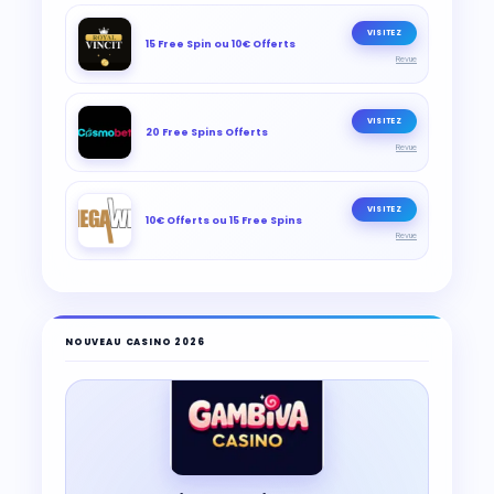
VISITEZ
15 Free Spin ou 10€ Offerts
Revue
VISITEZ
20 Free Spins Offerts
Revue
VISITEZ
10€ Offerts ou 15 Free Spins
Revue
NOUVEAU CASINO 2026