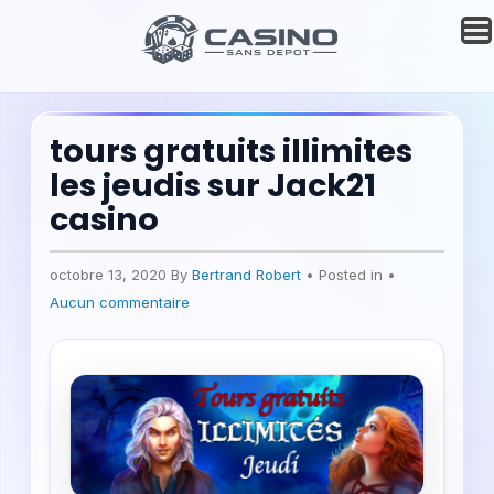
tours gratuits illimites
les jeudis sur Jack21
casino
octobre 13, 2020
By
Bertrand Robert
• Posted in •
Aucun commentaire