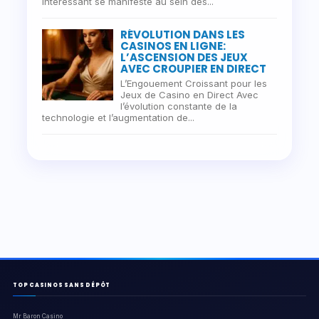
intéressant se manifeste au sein des...
RÉVOLUTION DANS LES
CASINOS EN LIGNE:
L’ASCENSION DES JEUX
AVEC CROUPIER EN DIRECT
L’Engouement Croissant pour les
Jeux de Casino en Direct Avec
l’évolution constante de la
technologie et l’augmentation de...
TOP CASINOS SANS DÉPÔT
Mr Baron Casino