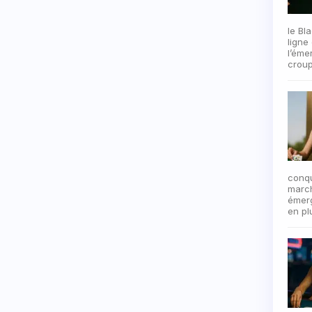
le Bl
ligne
l’éme
croup
conqu
march
émerg
en plu