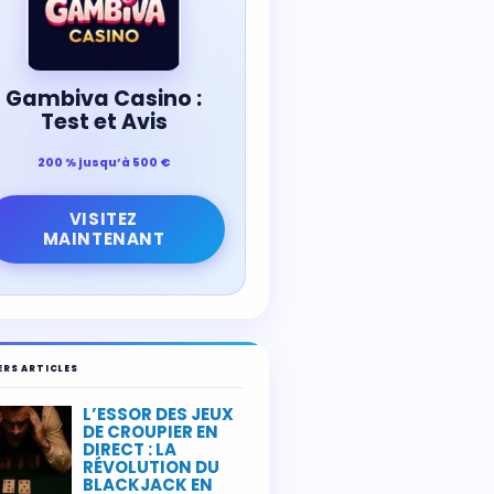
Gambiva Casino :
Test et Avis
200 % jusqu’à 500 €
VISITEZ
MAINTENANT
ERS ARTICLES
L’ESSOR DES JEUX
DE CROUPIER EN
DIRECT : LA
RÉVOLUTION DU
BLACKJACK EN