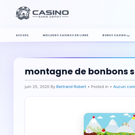
ACCUEIL
MEILLEURS CASINOS EN LIGNE
BONUS CASINO
montagne de bonbons su
juin 25, 2020
By
Bertrand Robert
• Posted in •
Aucun com