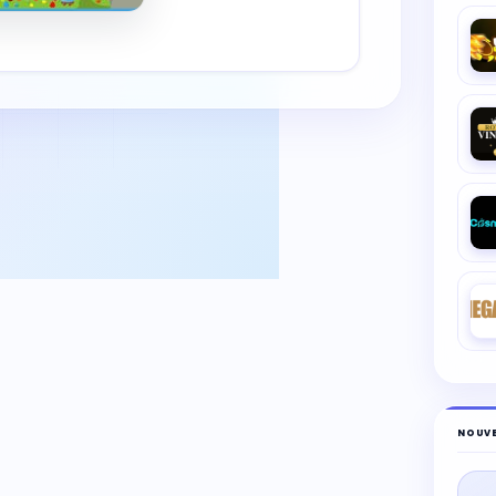
NOUVE