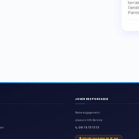
terrai
l’amél
Parmi 
JOUER RESPONSABLE
Notre engagement
Joueurs Info Service
ion
📞 09 74 75 13 13
🔞 Interdit aux moins de 18 ans