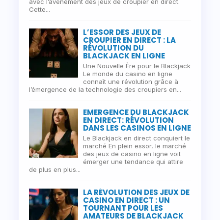
avec l’avènement des jeux de croupier en direct.
Cette...
L’ESSOR DES JEUX DE
CROUPIER EN DIRECT : LA
RÉVOLUTION DU
BLACKJACK EN LIGNE
Une Nouvelle Ère pour le Blackjack
Le monde du casino en ligne
connaît une révolution grâce à
l’émergence de la technologie des croupiers en...
EMERGENCE DU BLACKJACK
EN DIRECT: RÉVOLUTION
DANS LES CASINOS EN LIGNE
Le Blackjack en direct conquiert le
marché En plein essor, le marché
des jeux de casino en ligne voit
émerger une tendance qui attire
de plus en plus...
LA RÉVOLUTION DES JEUX DE
CASINO EN DIRECT : UN
TOURNANT POUR LES
AMATEURS DE BLACKJACK