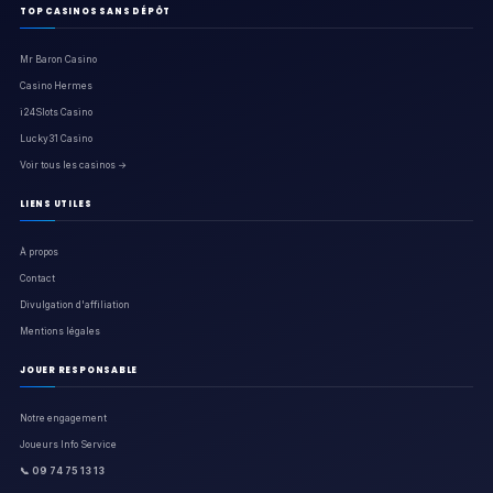
TOP CASINOS SANS DÉPÔT
Mr Baron Casino
Casino Hermes
i24Slots Casino
Lucky31 Casino
Voir tous les casinos →
LIENS UTILES
À propos
Contact
Divulgation d'affiliation
Mentions légales
JOUER RESPONSABLE
Notre engagement
Joueurs Info Service
📞 09 74 75 13 13