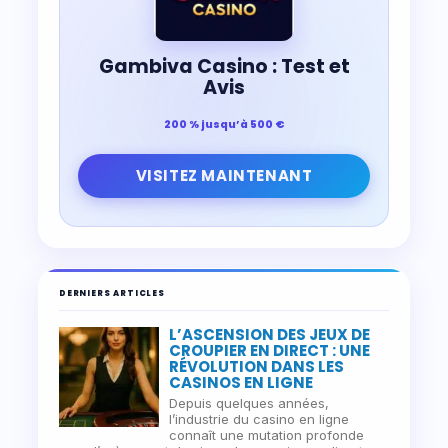
Gambiva Casino : Test et
Avis
200 % jusqu’à 500 €
VISITEZ MAINTENANT
DERNIERS ARTICLES
L’ASCENSION DES JEUX DE
CROUPIER EN DIRECT : UNE
RÉVOLUTION DANS LES
CASINOS EN LIGNE
Depuis quelques années,
l’industrie du casino en ligne
connaît une mutation profonde