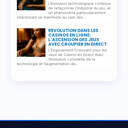
L’évolution technologique continue
de refaçonner l’industrie du jeu, et
un phénomène particulièrement
intéressant se manifeste au sein des...
RÉVOLUTION DANS LES
CASINOS EN LIGNE:
L’ASCENSION DES JEUX
AVEC CROUPIER EN DIRECT
L’Engouement Croissant pour les
Jeux de Casino en Direct Avec
l’évolution constante de la
technologie et l’augmentation de...