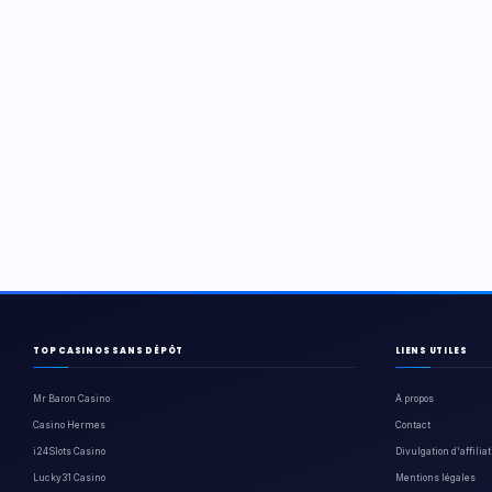
TOP CASINOS SANS DÉPÔT
LIENS UTILES
Mr Baron Casino
À propos
Casino Hermes
Contact
i24Slots Casino
Divulgation d'affiliat
Lucky31 Casino
Mentions légales