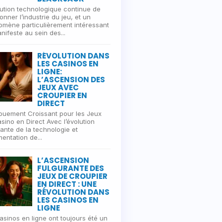
lution technologique continue de
onner l’industrie du jeu, et un
mène particulièrement intéressant
nifeste au sein des...
RÉVOLUTION DANS
LES CASINOS EN
LIGNE:
L’ASCENSION DES
JEUX AVEC
CROUPIER EN
DIRECT
ouement Croissant pour les Jeux
sino en Direct Avec l’évolution
ante de la technologie et
mentation de...
L’ASCENSION
FULGURANTE DES
JEUX DE CROUPIER
EN DIRECT : UNE
RÉVOLUTION DANS
LES CASINOS EN
LIGNE
asinos en ligne ont toujours été un