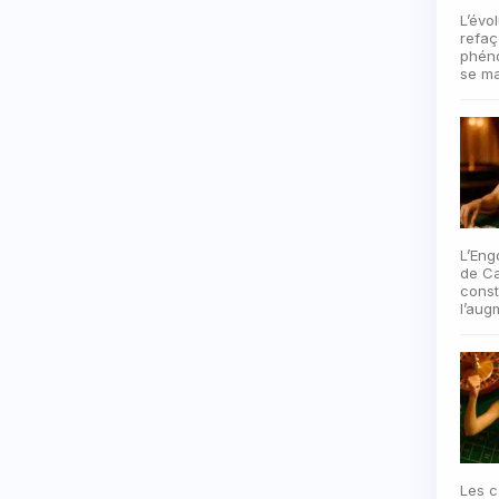
L’évo
refaç
phéno
se ma
L’Eng
de Ca
const
l’aug
Les c