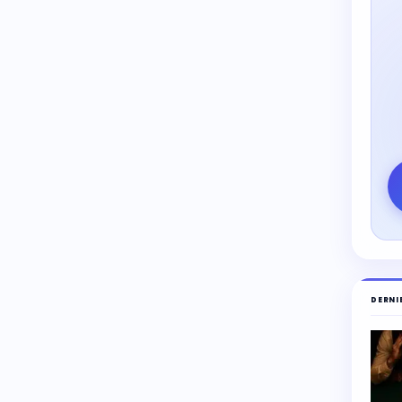
DERNI