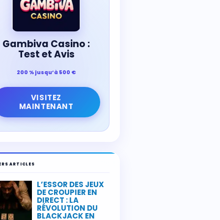
Gambiva Casino :
Test et Avis
200 % jusqu’à 500 €
VISITEZ
MAINTENANT
ERS ARTICLES
L’ESSOR DES JEUX
DE CROUPIER EN
DIRECT : LA
RÉVOLUTION DU
BLACKJACK EN