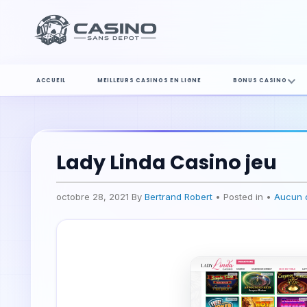
ACCUEIL
MEILLEURS CASINOS EN LIGNE
BONUS CASINO
Lady Linda Casino jeu
octobre 28, 2021
By
Bertrand Robert
• Posted in •
Aucun 