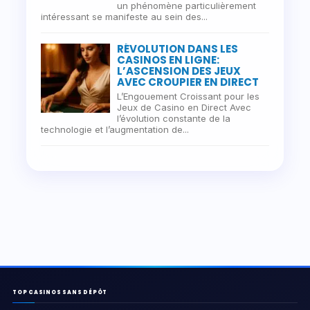
un phénomène particulièrement
intéressant se manifeste au sein des...
RÉVOLUTION DANS LES
CASINOS EN LIGNE:
L’ASCENSION DES JEUX
AVEC CROUPIER EN DIRECT
L’Engouement Croissant pour les
Jeux de Casino en Direct Avec
l’évolution constante de la
technologie et l’augmentation de...
TOP CASINOS SANS DÉPÔT