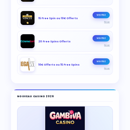
VISITEZ
15 Free Spin ou 10€ Offerts
Revue
VISITEZ
20 Free Spins Offerts
Revue
VISITEZ
10€ Offerts ou 15 Free Spins
Revue
NOUVEAU CASINO 2026