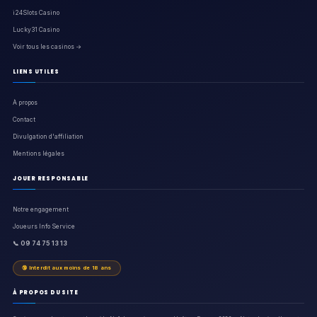
i24Slots Casino
Lucky31 Casino
Voir tous les casinos →
LIENS UTILES
À propos
Contact
Divulgation d'affiliation
Mentions légales
JOUER RESPONSABLE
Notre engagement
Joueurs Info Service
📞 09 74 75 13 13
🔞 Interdit aux moins de 18 ans
À PROPOS DU SITE