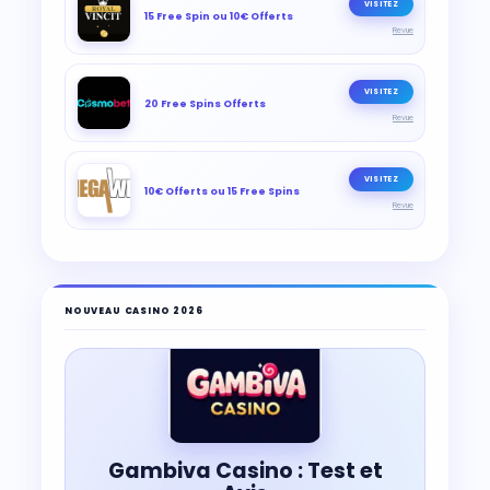
VISITEZ
15 Free Spin ou 10€ Offerts
Revue
VISITEZ
20 Free Spins Offerts
Revue
VISITEZ
10€ Offerts ou 15 Free Spins
Revue
NOUVEAU CASINO 2026
Gambiva Casino : Test et