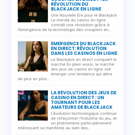
RÉVOLUTION DU
BLACKJACK EN LIGNE
Une Nouvelle Ère pour le Blackjack
Le monde du casino en ligne
connaît une révolution grâce à
l’émergence de la technologie des croupiers en...
EMERGENCE DU BLACKJACK
EN DIRECT: RÉVOLUTION
DANS LES CASINOS EN LIGNE
Le Blackjack en direct conquiert le
marché En plein essor, le marché
des jeux de casino en ligne voit
émerger une tendance qui attire
de plus en plus...
LA RÉVOLUTION DES JEUX DE
CASINO EN DIRECT : UN
TOURNANT POUR LES
AMATEURS DE BLACKJACK
L’évolution technologique continue
de refaçonner l’industrie du jeu, et
un phénomène particulièrement
intéressant se manifeste au sein des...