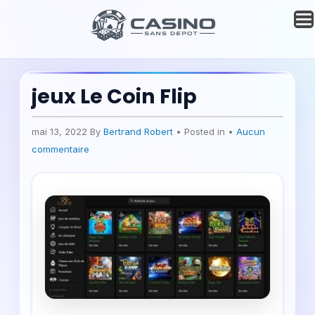
jeux Le Coin Flip
mai 13, 2022
By
Bertrand Robert
• Posted in •
Aucun
commentaire