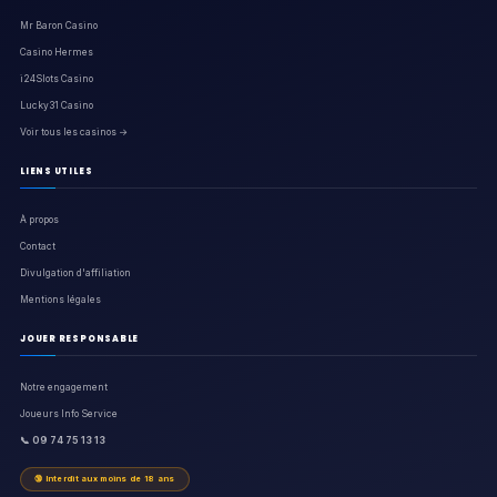
Mr Baron Casino
Casino Hermes
i24Slots Casino
Lucky31 Casino
Voir tous les casinos →
LIENS UTILES
À propos
Contact
Divulgation d'affiliation
Mentions légales
JOUER RESPONSABLE
Notre engagement
Joueurs Info Service
📞 09 74 75 13 13
🔞 Interdit aux moins de 18 ans