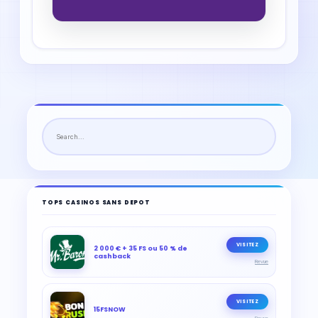
TOPS CASINOS SANS DEPOT
VISITEZ
2 000 € + 35 FS ou 50 % de
cashback
Revue
VISITEZ
15FSNOW