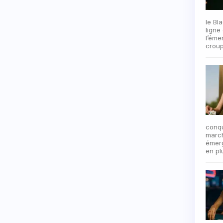
le Bl
ligne
l’éme
croup
conqu
march
émerg
en plu