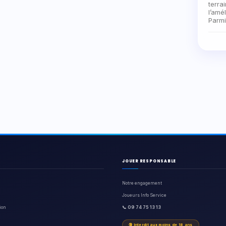
terrai
l’amél
Parmi 
JOUER RESPONSABLE
Notre engagement
Joueurs Info Service
ion
📞 09 74 75 13 13
🔞 Interdit aux moins de 18 ans