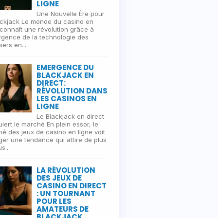
LIGNE
Une Nouvelle Ère pour
ackjack Le monde du casino en
 connaît une révolution grâce à
rgence de la technologie des
iers en...
EMERGENCE DU
BLACKJACK EN
DIRECT:
RÉVOLUTION DANS
LES CASINOS EN
LIGNE
Le Blackjack en direct
iert le marché En plein essor, le
é des jeux de casino en ligne voit
er une tendance qui attire de plus
s...
LA RÉVOLUTION
DES JEUX DE
CASINO EN DIRECT
: UN TOURNANT
POUR LES
AMATEURS DE
BLACKJACK