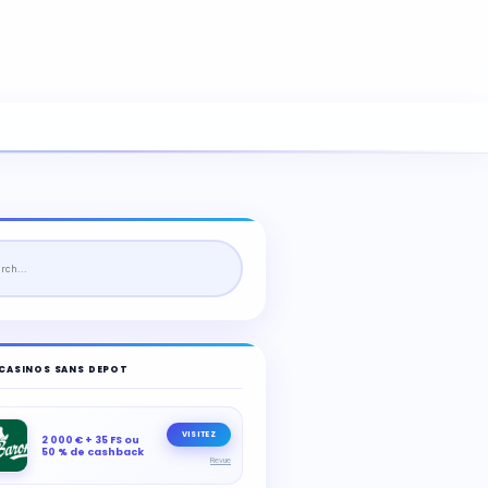
CASINOS SANS DEPOT
VISITEZ
2 000 € + 35 FS ou
50 % de cashback
Revue