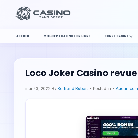
ACCUEIL
MEILLEURS CASINOS EN LIGNE
BONUS CASINO
Loco Joker Casino revue
mai 23, 2022
By
Bertrand Robert
• Posted in •
Aucun com