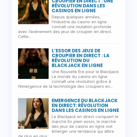
CROUPIER EN DIRECT : UNE
RÉVOLUTION DANS LES
CASINOS EN LIGNE
Depuis quelques années,
l’industrie du casino en ligne
connaît une mutation profonde
avec l’avènement des jeux de croupier en direct.
Cette...
L’ESSOR DES JEUX DE
CROUPIER EN DIRECT : LA
RÉVOLUTION DU
BLACKJACK EN LIGNE
Une Nouvelle Ère pour le Blackjack
Le monde du casino en ligne
connaît une révolution grâce à
l’émergence de la technologie des croupiers en...
EMERGENCE DU BLACKJACK
EN DIRECT: RÉVOLUTION
DANS LES CASINOS EN LIGNE
Le Blackjack en direct conquiert le
marché En plein essor, le marché
des jeux de casino en ligne voit
émerger une tendance qui attire
de plus en plus...