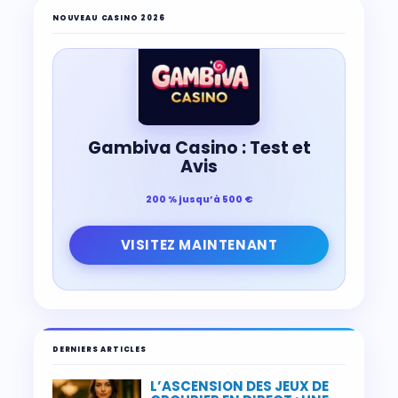
NOUVEAU CASINO 2026
Gambiva Casino : Test et
Avis
200 % jusqu’à 500 €
VISITEZ MAINTENANT
DERNIERS ARTICLES
L’ASCENSION DES JEUX DE