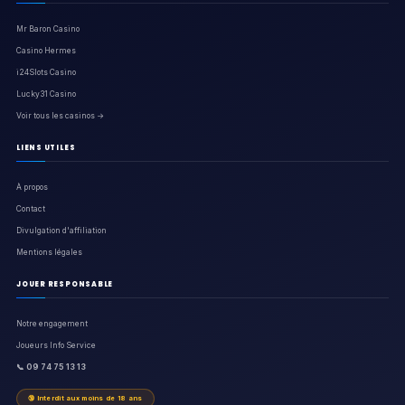
Mr Baron Casino
Casino Hermes
i24Slots Casino
Lucky31 Casino
Voir tous les casinos →
LIENS UTILES
À propos
Contact
Divulgation d'affiliation
Mentions légales
JOUER RESPONSABLE
Notre engagement
Joueurs Info Service
📞 09 74 75 13 13
🔞 Interdit aux moins de 18 ans