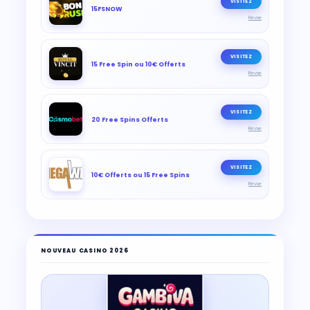
VISITEZ
15FSNOW
Revue
VISITEZ
15 Free Spin ou 10€ Offerts
Revue
VISITEZ
20 Free Spins Offerts
Revue
VISITEZ
10€ Offerts ou 15 Free Spins
Revue
NOUVEAU CASINO 2026