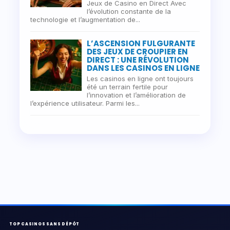
Jeux de Casino en Direct Avec
l’évolution constante de la
technologie et l’augmentation de...
L’ASCENSION FULGURANTE
DES JEUX DE CROUPIER EN
DIRECT : UNE RÉVOLUTION
DANS LES CASINOS EN LIGNE
Les casinos en ligne ont toujours
été un terrain fertile pour
l’innovation et l’amélioration de
l’expérience utilisateur. Parmi les...
TOP CASINOS SANS DÉPÔT