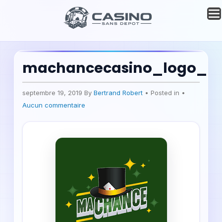
machancecasino_logo_4
septembre 19, 2019
By
Bertrand Robert
• Posted in •
Aucun commentaire