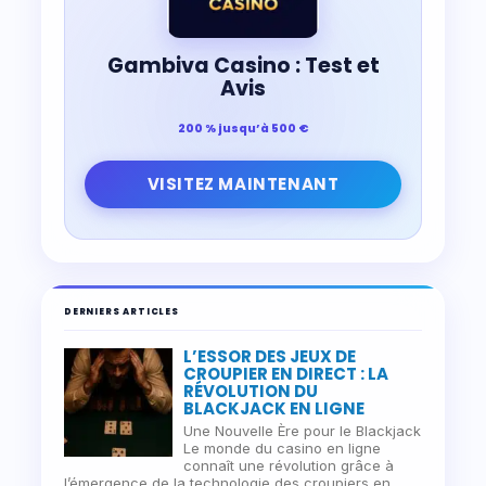
Gambiva Casino : Test et
Avis
200 % jusqu’à 500 €
VISITEZ MAINTENANT
DERNIERS ARTICLES
L’ESSOR DES JEUX DE
CROUPIER EN DIRECT : LA
RÉVOLUTION DU
BLACKJACK EN LIGNE
Une Nouvelle Ère pour le Blackjack
Le monde du casino en ligne
connaît une révolution grâce à
l’émergence de la technologie des croupiers en...