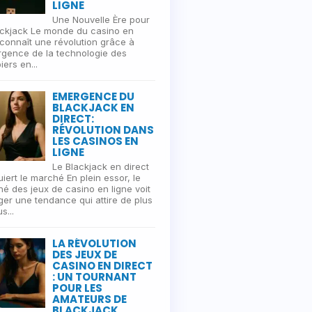
LIGNE
Une Nouvelle Ère pour
ackjack Le monde du casino en
 connaît une révolution grâce à
rgence de la technologie des
iers en...
EMERGENCE DU
BLACKJACK EN
DIRECT:
RÉVOLUTION DANS
LES CASINOS EN
LIGNE
Le Blackjack en direct
iert le marché En plein essor, le
é des jeux de casino en ligne voit
er une tendance qui attire de plus
s...
LA RÉVOLUTION
DES JEUX DE
CASINO EN DIRECT
: UN TOURNANT
POUR LES
AMATEURS DE
BLACKJACK