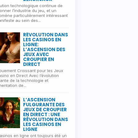
lution technologique continue de
onner l’industrie du jeu, et un
mène particulièrement intéressant
nifeste au sein des...
RÉVOLUTION DANS
LES CASINOS EN
LIGNE:
L’ASCENSION DES
JEUX AVEC
CROUPIER EN
DIRECT
ouement Croissant pour les Jeux
sino en Direct Avec l’évolution
ante de la technologie et
mentation de...
L’ASCENSION
FULGURANTE DES
JEUX DE CROUPIER
EN DIRECT : UNE
RÉVOLUTION DANS
LES CASINOS EN
LIGNE
asinos en ligne ont toujours été un