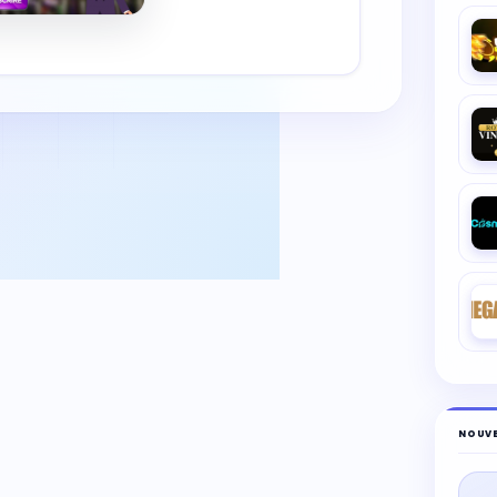
NOUVE