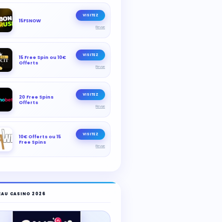
VISITEZ
15FSNOW
Revue
VISITEZ
15 Free Spin ou 10€
Offerts
Revue
VISITEZ
20 Free Spins
Offerts
Revue
VISITEZ
10€ Offerts ou 15
Free Spins
Revue
AU CASINO 2026