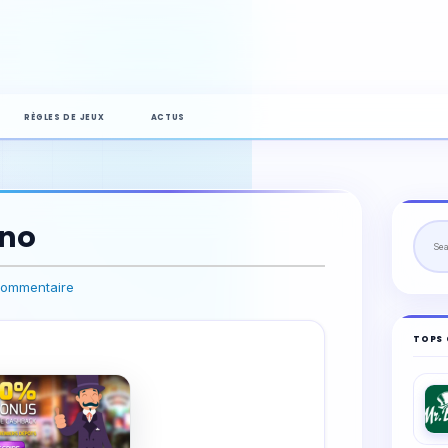
RÈGLES DE JEUX
ACTUS
ino
ommentaire
TOPS 