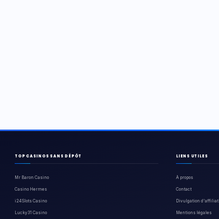
TOP CASINOS SANS DÉPÔT
LIENS UTILES
Mr Baron Casino
À propos
Casino Hermes
Contact
i24Slots Casino
Divulgation d'affiliat
Lucky31 Casino
Mentions légales