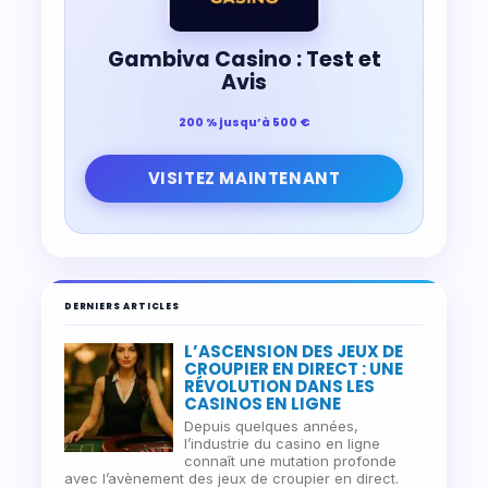
Gambiva Casino : Test et
Avis
200 % jusqu’à 500 €
VISITEZ MAINTENANT
DERNIERS ARTICLES
L’ASCENSION DES JEUX DE
CROUPIER EN DIRECT : UNE
RÉVOLUTION DANS LES
CASINOS EN LIGNE
Depuis quelques années,
l’industrie du casino en ligne
connaît une mutation profonde
avec l’avènement des jeux de croupier en direct.