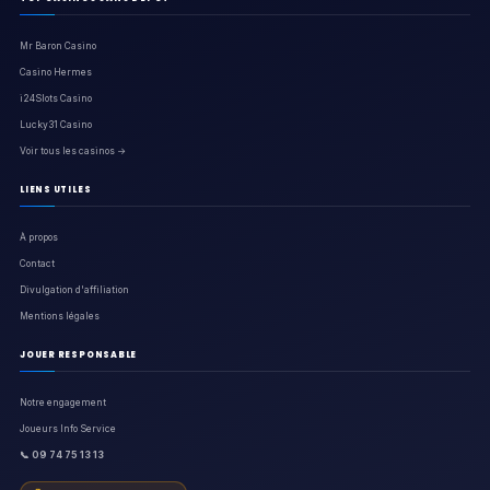
Mr Baron Casino
Casino Hermes
i24Slots Casino
Lucky31 Casino
Voir tous les casinos →
LIENS UTILES
À propos
Contact
Divulgation d'affiliation
Mentions légales
JOUER RESPONSABLE
Notre engagement
Joueurs Info Service
📞 09 74 75 13 13