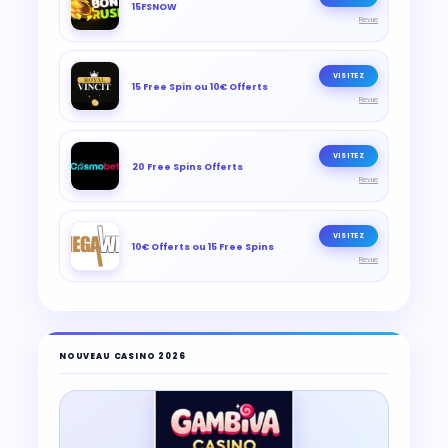
15FSNOW
Revue
VISITEZ
15 Free Spin ou 10€ Offerts
Revue
VISITEZ
20 Free Spins Offerts
Revue
VISITEZ
10€ Offerts ou 15 Free Spins
Revue
NOUVEAU CASINO 2026