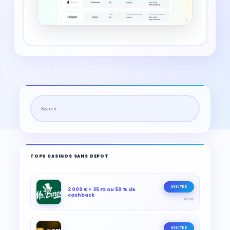
TOPS CASINOS SANS DEPOT
VISITEZ
2 000 € + 35 FS ou 50 % de
cashback
Revue
VISITEZ