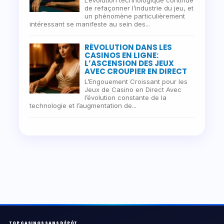
L’évolution technologique continue
de refaçonner l’industrie du jeu, et
un phénomène particulièrement
intéressant se manifeste au sein des...
RÉVOLUTION DANS LES
CASINOS EN LIGNE:
L’ASCENSION DES JEUX
AVEC CROUPIER EN DIRECT
L’Engouement Croissant pour les
Jeux de Casino en Direct Avec
l’évolution constante de la
technologie et l’augmentation de...
TOP CASINOS SANS DÉPÔT