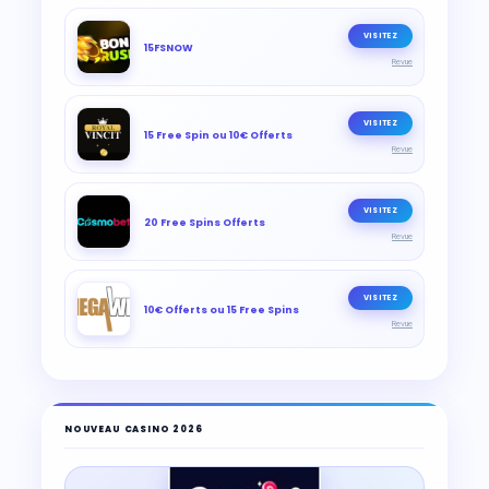
VISITEZ
15FSNOW
Revue
VISITEZ
15 Free Spin ou 10€ Offerts
Revue
VISITEZ
20 Free Spins Offerts
Revue
VISITEZ
10€ Offerts ou 15 Free Spins
Revue
NOUVEAU CASINO 2026