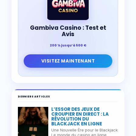
Gambiva Casino : Test et
Avis
200 % jusqu’à 500 €
VISITEZ MAINTENANT
DERNIERS ARTICLES
L’ESSOR DES JEUX DE
CROUPIER EN DIRECT : LA
RÉVOLUTION DU
BLACKJACK EN LIGNE
Une Nouvelle Ère pour le Blackjack
Le monde du casino en ligne