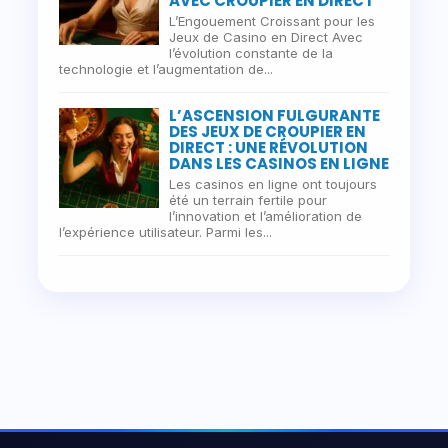
AVEC CROUPIER EN DIRECT
L’Engouement Croissant pour les
Jeux de Casino en Direct Avec
l’évolution constante de la
technologie et l’augmentation de...
L’ASCENSION FULGURANTE
DES JEUX DE CROUPIER EN
DIRECT : UNE RÉVOLUTION
DANS LES CASINOS EN LIGNE
Les casinos en ligne ont toujours
été un terrain fertile pour
l’innovation et l’amélioration de
l’expérience utilisateur. Parmi les...