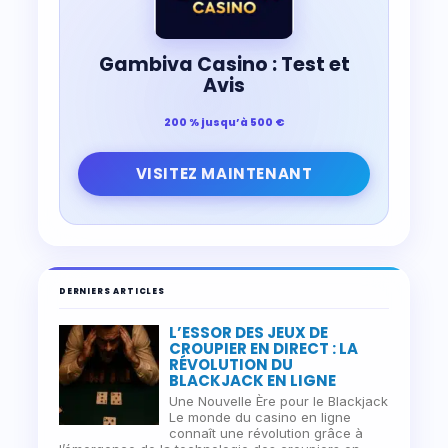
Gambiva Casino : Test et
Avis
200 % jusqu’à 500 €
VISITEZ MAINTENANT
DERNIERS ARTICLES
L’ESSOR DES JEUX DE
CROUPIER EN DIRECT : LA
RÉVOLUTION DU
BLACKJACK EN LIGNE
Une Nouvelle Ère pour le Blackjack
Le monde du casino en ligne
connaît une révolution grâce à