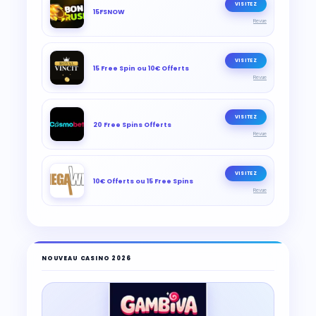
VISITEZ
15FSNOW
Revue
VISITEZ
15 Free Spin ou 10€ Offerts
Revue
VISITEZ
20 Free Spins Offerts
Revue
VISITEZ
10€ Offerts ou 15 Free Spins
Revue
NOUVEAU CASINO 2026