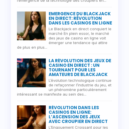
l’émergence de la technologie des croupiers en...
EMERGENCE DU BLACKJACK
EN DIRECT: RÉVOLUTION
DANS LES CASINOS EN LIGNE
Le Blackjack en direct conquiert le
marché En plein essor, le marché
des jeux de casino en ligne voit
émerger une tendance qui attire
de plus en plus...
LA RÉVOLUTION DES JEUX DE
CASINO EN DIRECT : UN
TOURNANT POUR LES
AMATEURS DE BLACKJACK
L’évolution technologique continue
de refaçonner l’industrie du jeu, et
un phénomène particulièrement
intéressant se manifeste au sein des...
RÉVOLUTION DANS LES
CASINOS EN LIGNE:
L’ASCENSION DES JEUX
AVEC CROUPIER EN DIRECT
L’Engouement Croissant pour les