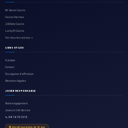
Mr Baron Casino
Casino Hermes
i24Slots Casino
Lucky31 Casino
Voir tous les casinos →
LIENS UTILES
À propos
Contact
Divulgation d'affiliation
Mentions légales
JOUER RESPONSABLE
Notre engagement
Joueurs Info Service
📞 09 74 75 13 13
🔞 Interdit aux moins de 18 ans