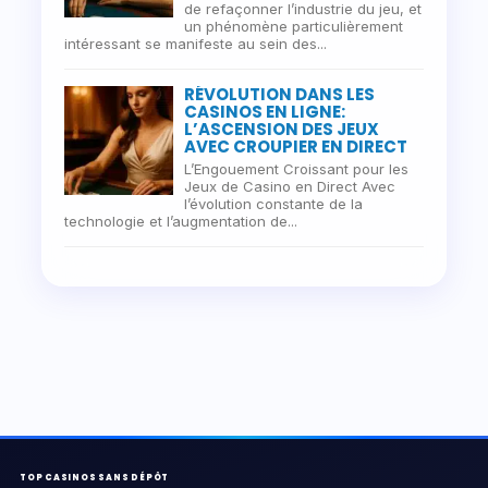
de refaçonner l’industrie du jeu, et
un phénomène particulièrement
intéressant se manifeste au sein des...
RÉVOLUTION DANS LES
CASINOS EN LIGNE:
L’ASCENSION DES JEUX
AVEC CROUPIER EN DIRECT
L’Engouement Croissant pour les
Jeux de Casino en Direct Avec
l’évolution constante de la
technologie et l’augmentation de...
TOP CASINOS SANS DÉPÔT