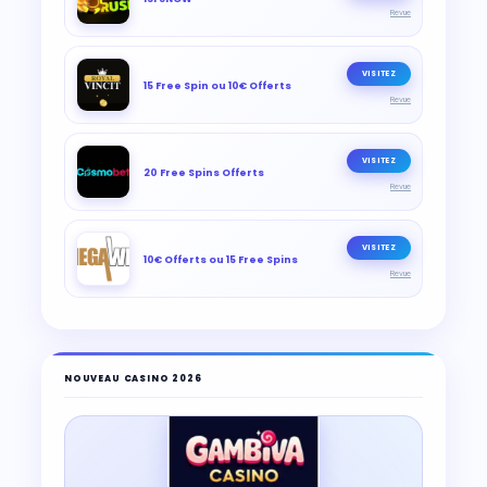
Revue
VISITEZ
15 Free Spin ou 10€ Offerts
Revue
VISITEZ
20 Free Spins Offerts
Revue
VISITEZ
10€ Offerts ou 15 Free Spins
Revue
NOUVEAU CASINO 2026