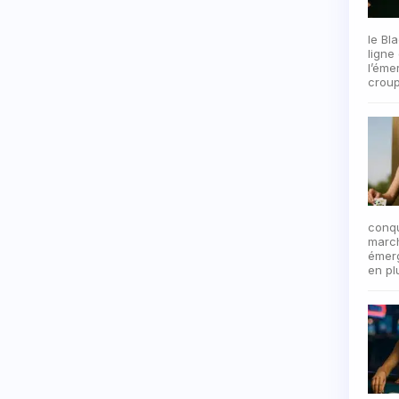
le Bl
ligne
l’éme
croup
conqu
march
émerg
en plu