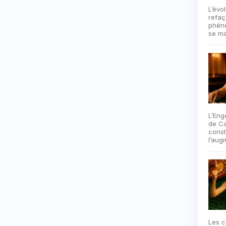
L’évo
refaç
phéno
se ma
L’Eng
de Ca
const
l’aug
Les c