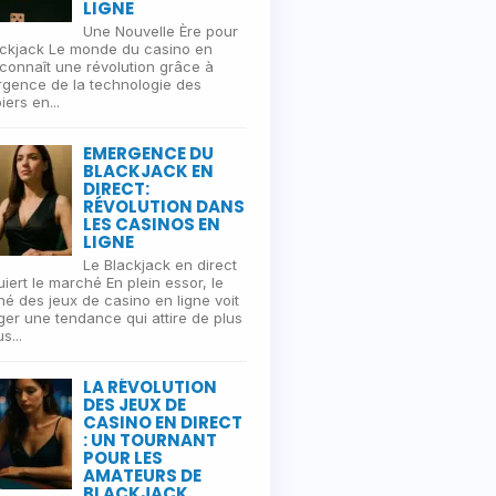
LIGNE
Une Nouvelle Ère pour
ackjack Le monde du casino en
 connaît une révolution grâce à
rgence de la technologie des
iers en...
EMERGENCE DU
BLACKJACK EN
DIRECT:
RÉVOLUTION DANS
LES CASINOS EN
LIGNE
Le Blackjack en direct
iert le marché En plein essor, le
é des jeux de casino en ligne voit
er une tendance qui attire de plus
s...
LA RÉVOLUTION
DES JEUX DE
CASINO EN DIRECT
: UN TOURNANT
POUR LES
AMATEURS DE
BLACKJACK