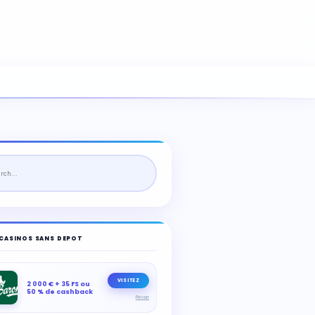
CASINOS SANS DEPOT
VISITEZ
2 000 € + 35 FS ou
50 % de cashback
Revue