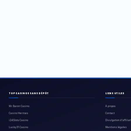
TOP CASINOS SANS DÉPÔT
LIENS UTILES
Mr Baron Casino
À propos
Casino Hermes
Contact
i24Slots Casino
Divulgation d'affiliat
Lucky31 Casino
Mentions légales