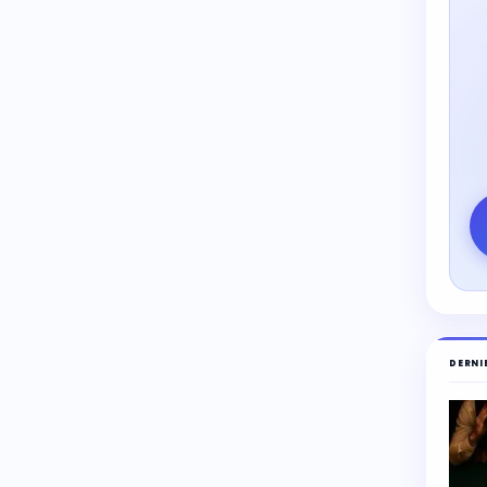
DERNI