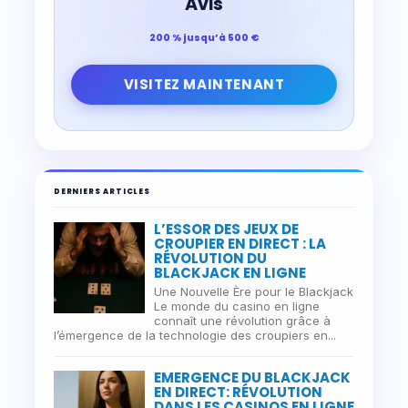
Avis
200 % jusqu’à 500 €
VISITEZ MAINTENANT
DERNIERS ARTICLES
L’ESSOR DES JEUX DE
CROUPIER EN DIRECT : LA
RÉVOLUTION DU
BLACKJACK EN LIGNE
Une Nouvelle Ère pour le Blackjack
Le monde du casino en ligne
connaît une révolution grâce à
l’émergence de la technologie des croupiers en...
EMERGENCE DU BLACKJACK
EN DIRECT: RÉVOLUTION
DANS LES CASINOS EN LIGNE