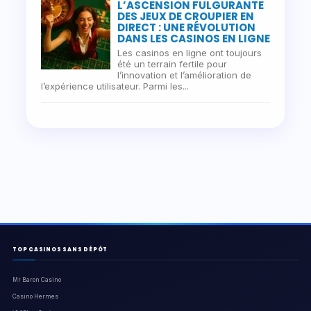
L’ASCENSION FULGURANTE
DES JEUX DE CROUPIER EN
DIRECT : UNE RÉVOLUTION
DANS LES CASINOS EN LIGNE
Les casinos en ligne ont toujours
été un terrain fertile pour
l’innovation et l’amélioration de
l’expérience utilisateur. Parmi les...
TOP CASINOS SANS DÉPÔT
Mr Baron Casino
Casino Hermes