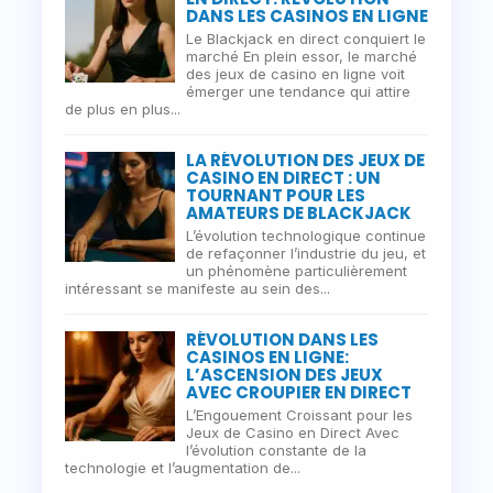
DANS LES CASINOS EN LIGNE
Le Blackjack en direct conquiert le
marché En plein essor, le marché
des jeux de casino en ligne voit
émerger une tendance qui attire
de plus en plus...
LA RÉVOLUTION DES JEUX DE
CASINO EN DIRECT : UN
TOURNANT POUR LES
AMATEURS DE BLACKJACK
L’évolution technologique continue
de refaçonner l’industrie du jeu, et
un phénomène particulièrement
intéressant se manifeste au sein des...
RÉVOLUTION DANS LES
CASINOS EN LIGNE:
L’ASCENSION DES JEUX
AVEC CROUPIER EN DIRECT
L’Engouement Croissant pour les
Jeux de Casino en Direct Avec
l’évolution constante de la
technologie et l’augmentation de...