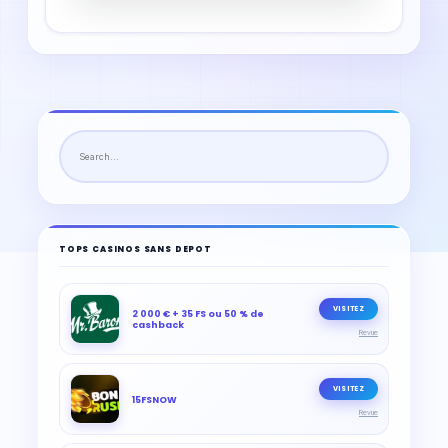
TOPS CASINOS SANS DEPOT
VISITEZ
2 000 € + 35 FS ou 50 % de
cashback
Revue
VISITEZ
15FSNOW
Revue