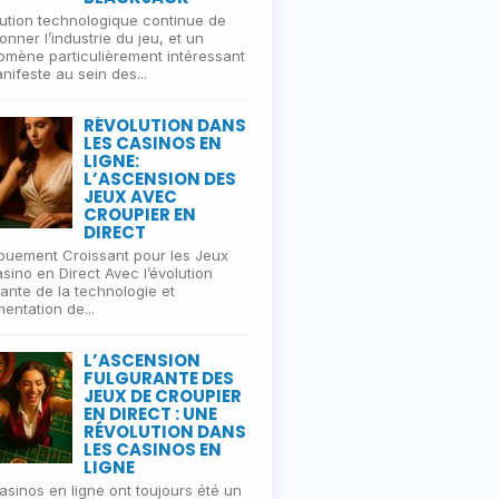
lution technologique continue de
onner l’industrie du jeu, et un
mène particulièrement intéressant
nifeste au sein des...
RÉVOLUTION DANS
LES CASINOS EN
LIGNE:
L’ASCENSION DES
JEUX AVEC
CROUPIER EN
DIRECT
ouement Croissant pour les Jeux
sino en Direct Avec l’évolution
ante de la technologie et
mentation de...
L’ASCENSION
FULGURANTE DES
JEUX DE CROUPIER
EN DIRECT : UNE
RÉVOLUTION DANS
LES CASINOS EN
LIGNE
asinos en ligne ont toujours été un