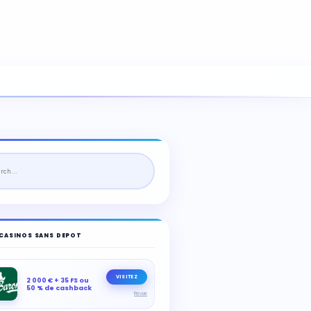
CASINOS SANS DEPOT
VISITEZ
2 000 € + 35 FS ou
50 % de cashback
Revue