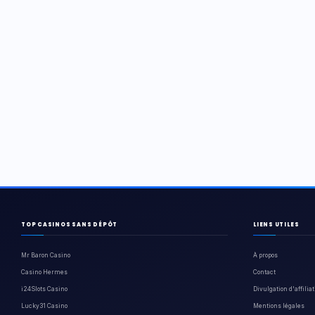
TOP CASINOS SANS DÉPÔT
LIENS UTILES
Mr Baron Casino
À propos
Casino Hermes
Contact
i24Slots Casino
Divulgation d'affiliat
Lucky31 Casino
Mentions légales