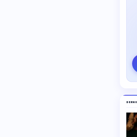
DERNI