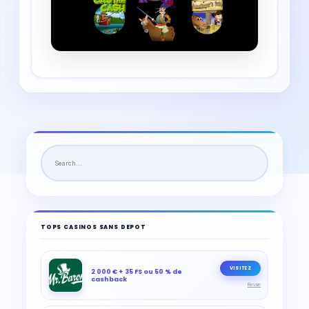
TOPS CASINOS SANS DEPOT
VISITEZ
2 000 € + 35 FS ou 50 % de
cashback
Revue