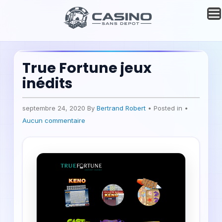
True Fortune jeux
inédits
septembre 24, 2020
By
Bertrand Robert
• Posted in •
Aucun commentaire