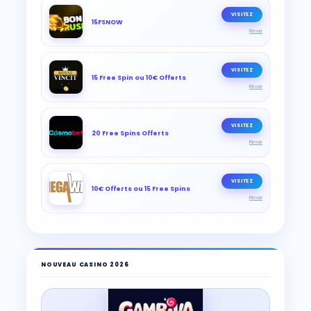
VISITEZ
15FSNOW
Revue
VISITEZ
15 Free Spin ou 10€ Offerts
Revue
VISITEZ
20 Free Spins Offerts
Revue
VISITEZ
10€ Offerts ou 15 Free Spins
Revue
NOUVEAU CASINO 2026