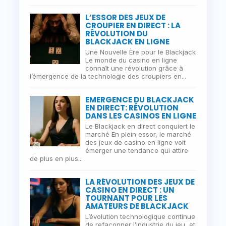
L’ESSOR DES JEUX DE
CROUPIER EN DIRECT : LA
RÉVOLUTION DU
BLACKJACK EN LIGNE
Une Nouvelle Ère pour le Blackjack
Le monde du casino en ligne
connaît une révolution grâce à
l’émergence de la technologie des croupiers en...
EMERGENCE DU BLACKJACK
EN DIRECT: RÉVOLUTION
DANS LES CASINOS EN LIGNE
Le Blackjack en direct conquiert le
marché En plein essor, le marché
des jeux de casino en ligne voit
émerger une tendance qui attire
de plus en plus...
LA RÉVOLUTION DES JEUX DE
CASINO EN DIRECT : UN
TOURNANT POUR LES
AMATEURS DE BLACKJACK
L’évolution technologique continue
de refaçonner l’industrie du jeu, et