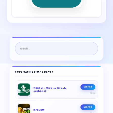
TOPS CASINOS SANS DEPOT
VISITEZ
2 000 € + 35 FS ou 50 % de
cashback
Revue
VISITEZ
15FSNOW