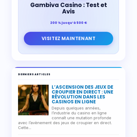
Gambiva Casino : Test et
Avis
200 % jusqu’à 500 €
VISITEZ MAINTENANT
DERNIERS ARTICLES
L’ASCENSION DES JEUX DE
CROUPIER EN DIRECT : UNE
RÉVOLUTION DANS LES
CASINOS EN LIGNE
Depuis quelques années,
l’industrie du casino en ligne
connaît une mutation profonde
avec l’avènement des jeux de croupier en direct.
Cette...