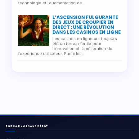
technologie et l’augmentation de...
L’ASCENSION FULGURANTE
DES JEUX DE CROUPIER EN
DIRECT : UNE RÉVOLUTION
DANS LES CASINOS EN LIGNE
Les casinos en ligne ont toujours
été un terrain fertile pour
l’innovation et l’amélioration de
l’expérience utilisateur. Parmi les...
TOP CASINOS SANS DÉPÔT