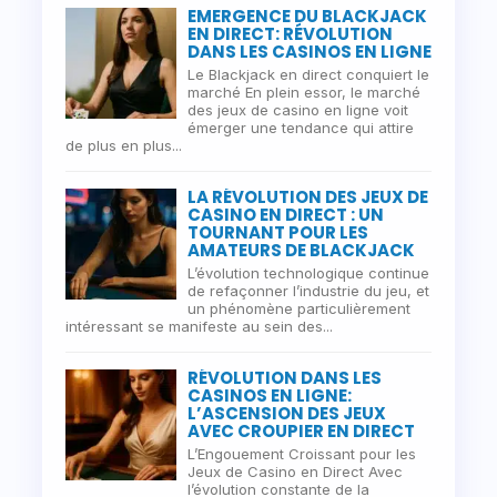
EMERGENCE DU BLACKJACK
EN DIRECT: RÉVOLUTION
DANS LES CASINOS EN LIGNE
Le Blackjack en direct conquiert le
marché En plein essor, le marché
des jeux de casino en ligne voit
émerger une tendance qui attire
de plus en plus...
LA RÉVOLUTION DES JEUX DE
CASINO EN DIRECT : UN
TOURNANT POUR LES
AMATEURS DE BLACKJACK
L’évolution technologique continue
de refaçonner l’industrie du jeu, et
un phénomène particulièrement
intéressant se manifeste au sein des...
RÉVOLUTION DANS LES
CASINOS EN LIGNE:
L’ASCENSION DES JEUX
AVEC CROUPIER EN DIRECT
L’Engouement Croissant pour les
Jeux de Casino en Direct Avec
l’évolution constante de la